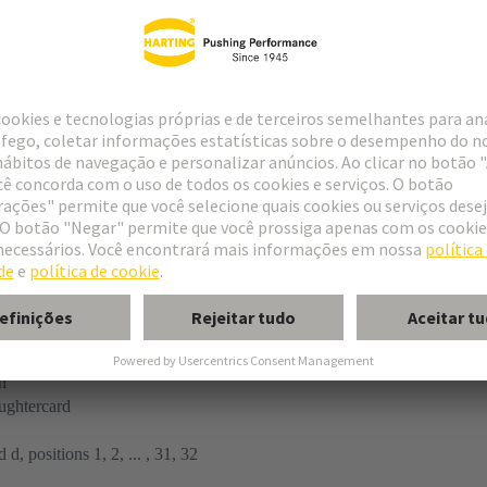
tor
n
ughtercard
 d, positions 1, 2, ... , 31, 32