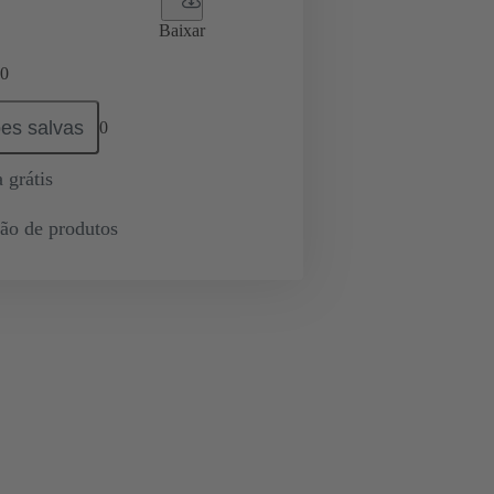
Baixar
0
es salvas
0
 grátis
ção de produtos