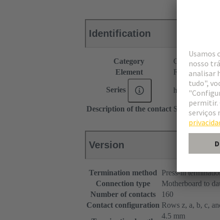
Identification
Category
Connectors
Element
Female connec
Series
har-bus® 64
Description of the contact
Straight
Version
Termination method
Press-in terminatio
Connection type
Motherboard to da
Number of contacts
160
Contact configuration
Rows z, a, b, c, and
4.5 mm