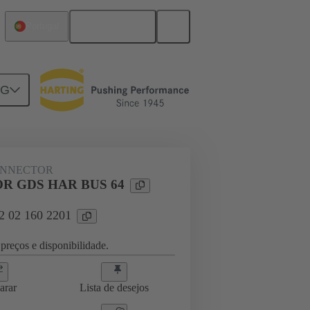
Português
Portugal
NG
ghtercard connection
02 02 160 2201
ONNECTOR
R GDS HAR BUS 64
02 02 160 2201
preços e disponibilidade.
arar
Lista de desejos