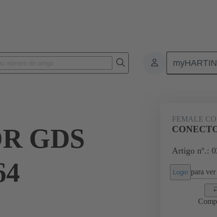
myHARTI
ctors
Board to board connectors
Produtos
Motherboard to dau
FEMALE C
R GDS
CONECTO
Artigo nº.: 
64
para ver 
Login
Comp