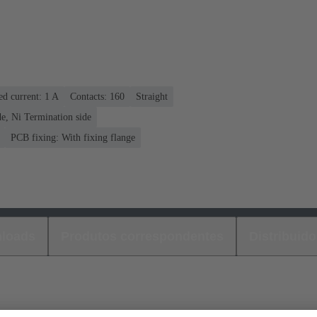
ed current: ‌1 A
Contacts: 160
Straight
e, Ni Termination side
PCB fixing: With fixing flange
loads
Produtos correspondentes
Distribuido