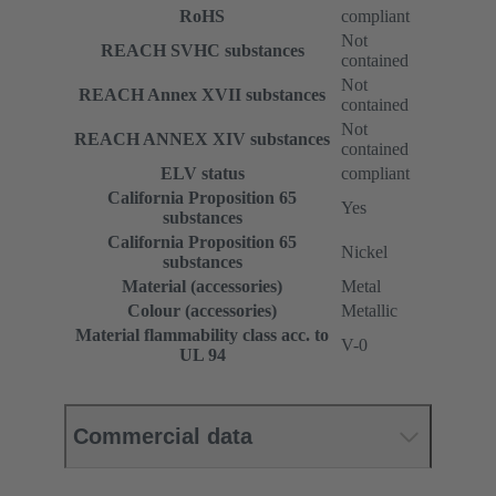
RoHS
compliant
Not
REACH SVHC substances
contained
Not
REACH Annex XVII substances
contained
Not
REACH ANNEX XIV substances
contained
ELV status
compliant
California Proposition 65
Yes
substances
California Proposition 65
Nickel
substances
Material (accessories)
Metal
Colour (accessories)
Metallic
Material flammability class acc. to
V-0
UL 94
Commercial data