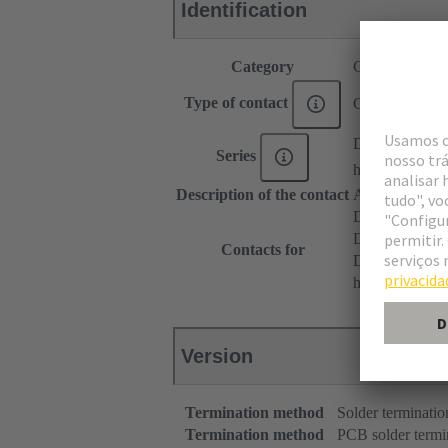
Identification
Category
Contacts
Type of contact
Coaxial contac
DIN 41612
Series
har-modular®
Description of the contact
Angled
DIN 41612 T
DIN 41612 T
Contacts for
DIN 41612 Ba
har-modular® 
Version
Termination method
Solder terminatio
Termination method
PCB solder termi