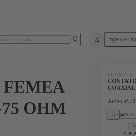
myHARTI
ctors
Board to board connectors
Produtos
Motherboard to dau
COAXIAL C
 FEMEA
CONTATO
COAXIAL
Artigo nº.: 
-75 OHM
para ver 
Login
Comp