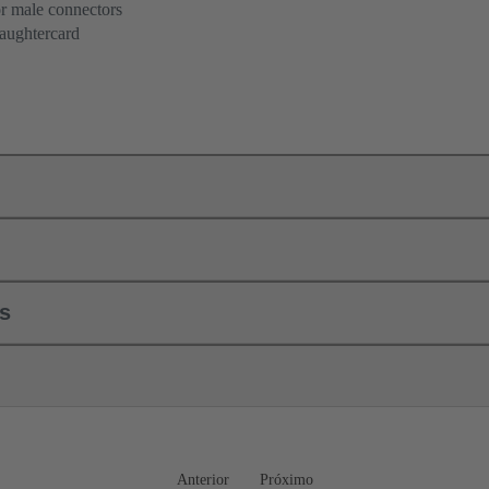
or male connectors
aughtercard
ls
Anterior
Próximo