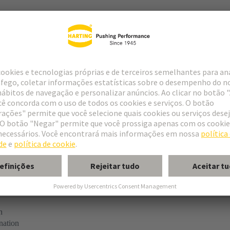
t
ype M
ype MH 21+5
uform M 0+2
M module, male, angled
n
nation