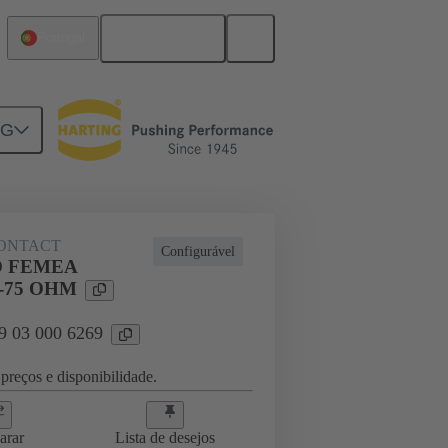
Português
Portugal
NG
ghtercard connection
09 03 000 6269
ONTACT
Configurável
 FEMEA
-75 OHM
09 03 000 6269
preços e disponibilidade.
arar
Lista de desejos