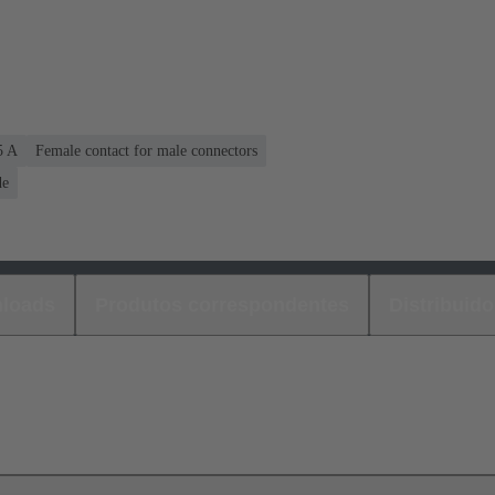
5 A
Female contact for male connectors
de
loads
Produtos correspondentes
Distribuido