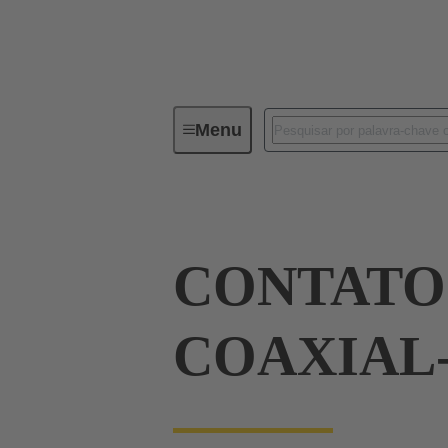
Menu
Device connectivity
PCB conne
CONTATO
COAXIAL