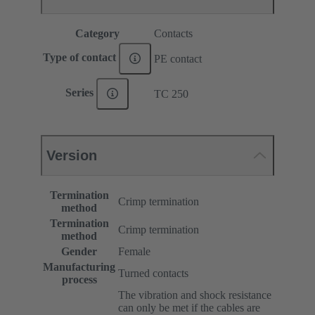
Category
Contacts
Type of contact
PE contact
Series
TC 250
Version
Termination
Crimp termination
method
Termination
Crimp termination
method
Gender
Female
Manufacturing
Turned contacts
process
The vibration and shock resistance
can only be met if the cables are