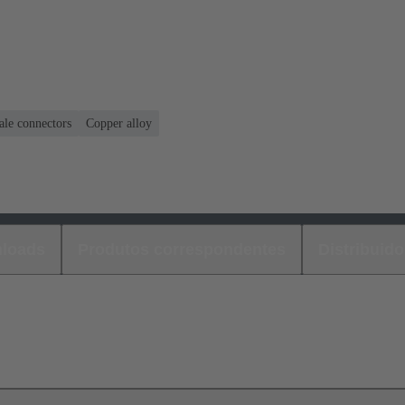
ale connectors
Copper alloy
loads
Produtos correspondentes
Distribuido