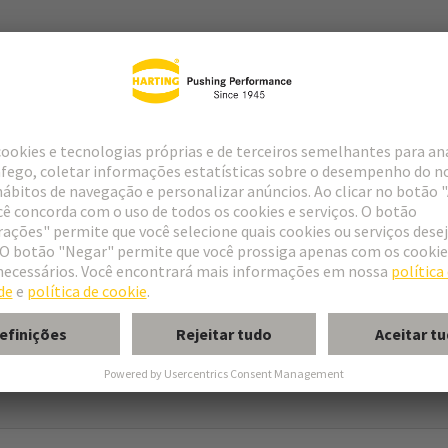
ype M
pe M invers
ype MH 21+5
uform M 0+2
M module, male, angled
 module, male, straight