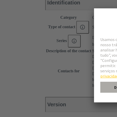
Identification
Category
Contacts
Type of contact
Solder contact
DIN 41612
Series
har-modular®
Description of the contact
Straight
DIN 41612 T
DIN 41612 Ty
DIN 41612 T
Contacts for
DIN 41612 Ba
har-modular® 
har-modular® M
Version