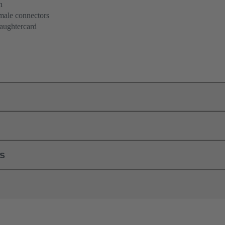
n
 male connectors
aughtercard
ls