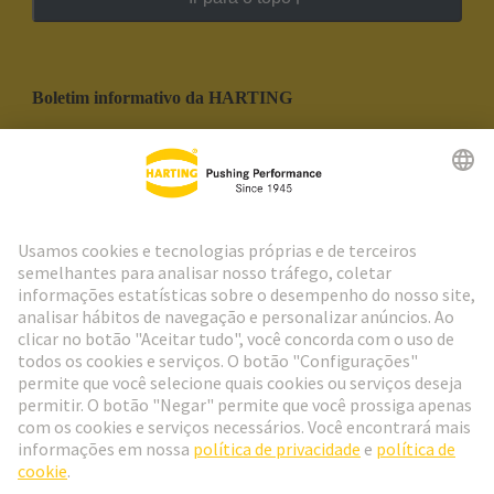
Boletim informativo da HARTING
Ir para o registro
Social Media
Português
Portugal