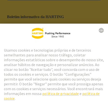
Boletim informativo da HARTING
Ir para o registro
Social Media
Português
Portugal