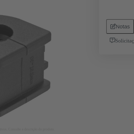
Notas
Solicita
tivos. Consulte a descrição do produto.