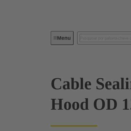
Menu
Industrial connectors / Han®
R
Cable Sealin
Hood OD 