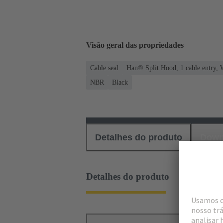
Visão geral das propriedades
Cable seal
Han® Split Hood, 1 cable entry, 
NBR
Black
Detalhes do produto
Down
Detalhes do produto