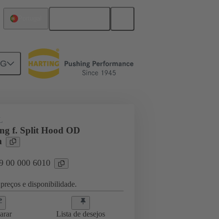
Português
Portugal
NG
09 00 000 6010
L
ing f. Split Hood OD
m
09 00 000 6010
preços e disponibilidade.
arar
Lista de desejos