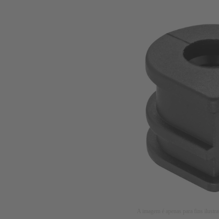
A imagem é apenas para fins ilustra