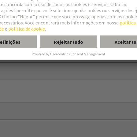
 Hood
y
n