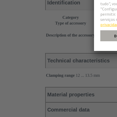
Identification
Category
Accessories
Type of accessory
Cable seal
®
Han
Split
Description of the accessory
1 cable entr
Wide versio
Technical characteristics
Clamping range
12 ... 13.5 mm
Material properties
Commercial data