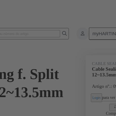
myHARTI
ectangular connectors
Produtos
Accessories
Cable entry seal
CABLE SEA
g f. Split
Cable Seal
12~13.5m
Artigo nº.: 
12~13.5mm
para ver 
Login
Comp