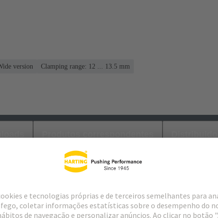
Wide version
Clamping range: 12 ... 13.5 mm
loads
Produtos correspondentes
Distribuido