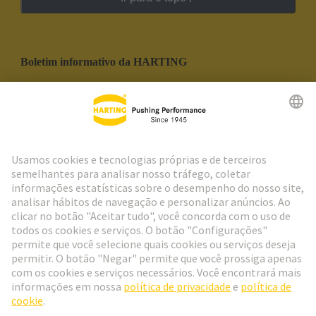
Boletim informativo da HARTING
Ir para o registro
Social Media
Português
Portugal