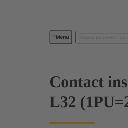
Menu
Series
Produtos
09 00 03
Contact ins
L32 (1PU=2