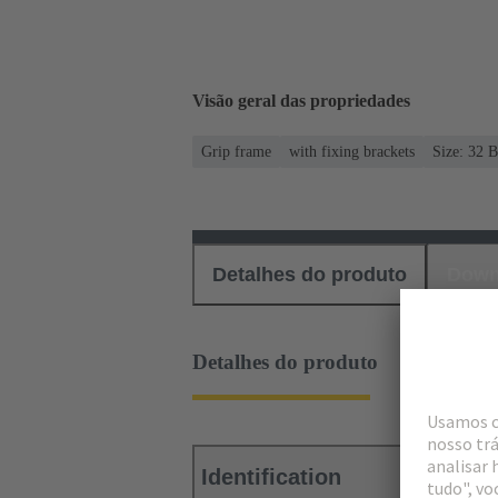
Visão geral das propriedades
Grip frame
with fixing brackets
Size: 32 B
Detalhes do produto
Down
Detalhes do produto
Identification