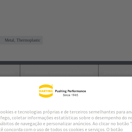
Metal, Thermoplastic
loads
Produtos correspondentes
Distribuido