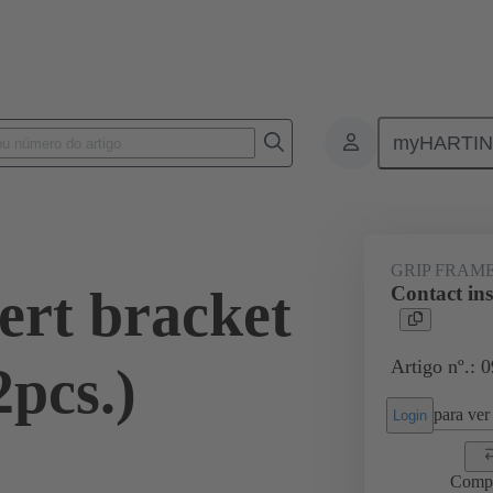
myHARTI
2 5610
GRIP FRAM
ert bracket
Contact in
Artigo nº.: 
pcs.)
para ver 
Login
Comp