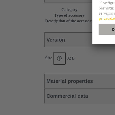
Category
Accessories
Type of accessory
Grip frame
Description of the accessory
with fixing 
Version
Size
32 B
Material properties
Commercial data