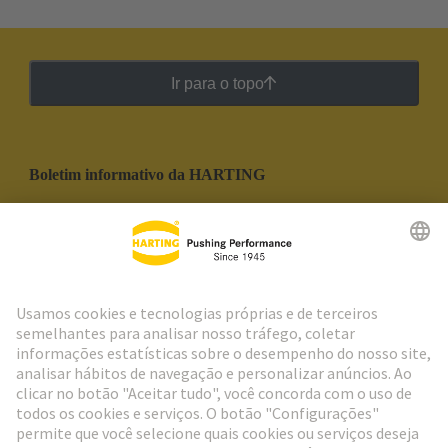
Ir para o topo
Boletim informativo da HARTING
Ir para o registro
Social Media