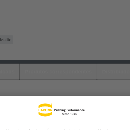
etallic
loads
Produtos correspondentes
Distribuido