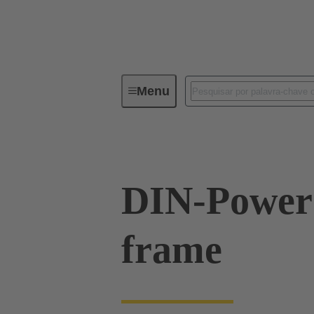
Menu
Series
Produtos
09 06 00
DIN-Power 
frame