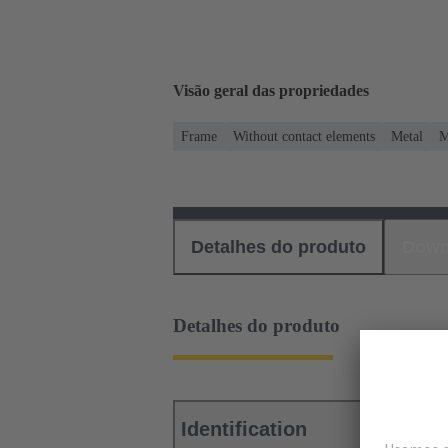
Visão geral das propriedades
Frame
Without contact elements
Metal
M
Detalhes do produto
Down
Detalhes do produto
Identification