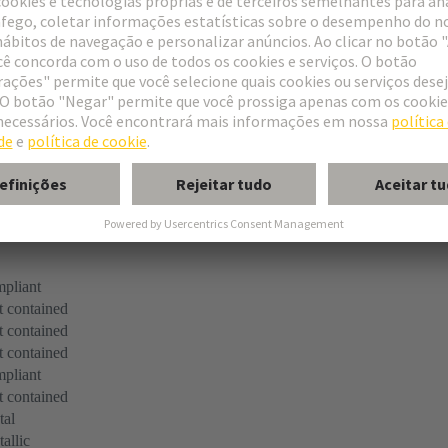
act elements
pliant
 contained
 contained
 contained
pliant
 contained
tal
allic