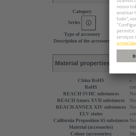
Category
Accessories
Series
DIN 41612
Type of accessory
Frame
Description of the accessory
Without cont
Material properties
China RoHS
e
RoHS
com
REACH SVHC substances
Not
REACH Annex XVII substances
Not
REACH ANNEX XIV substances
Not
ELV status
com
California Proposition 65 substances
Not
Material (accessories)
Me
Colour (accessories)
Met