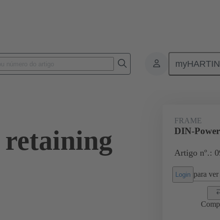
myHARTI
1 9904
FRAME
retaining
DIN-Power 
Artigo nº.: 
para ver 
Login
Comp