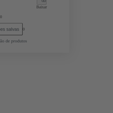
Baixar
0
es salvas
0
ção de produtos