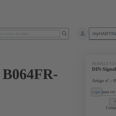
myHARTI
ctors
Board to board connectors
Produtos
Motherboard to dau
FEMALE C
l B064FR-
DIN-Signa
Artigo nº.: 
para ver 
Login
Comp