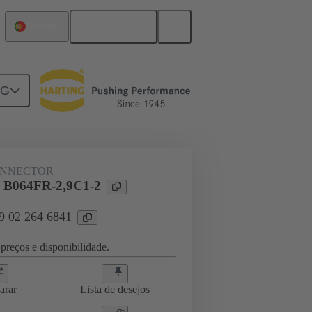
Português
Portugal
NG
ghtercard connection
09 02 264 6841
ONNECTOR
l B064FR-2,9C1-2
09 02 264 6841
preços e disponibilidade.
arar
Lista de desejos