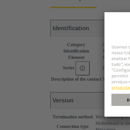
Identification
Category
Connectors
Identification
Type B
Element
Female connec
Series
DIN 41612
Description of the contact
Straight
Version
Termination method
Wave soldering te
Motherboard to da
Connection type
Mezzanine