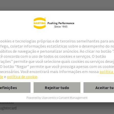
tor
rmination
ughtercard