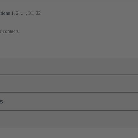
ions 1, 2, ... , 31, 32
f contacts
ls