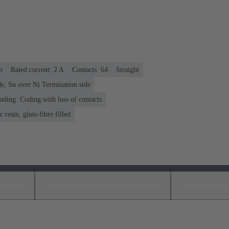
n
Rated current: ‌2 A
Contacts: 64
Straight
e, Sn over Ni Termination side
oding: Coding with loss of contacts
 resin, glass-fibre filled
loads
Produtos correspondentes
Distribuido