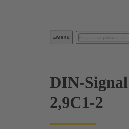
Menu
Device connectivity
PCB conne
DIN-Signa
2,9C1-2