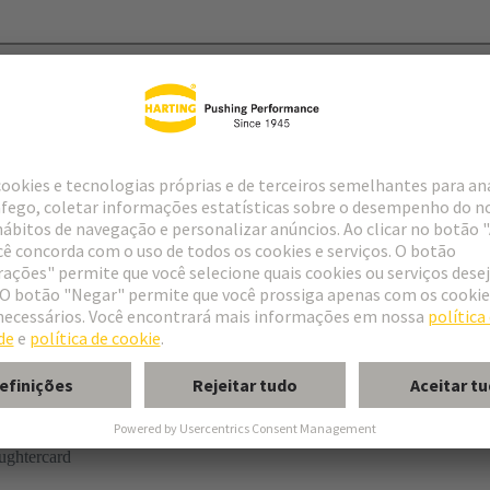
r
ons and speckles permitted
termination (THR)
ughtercard