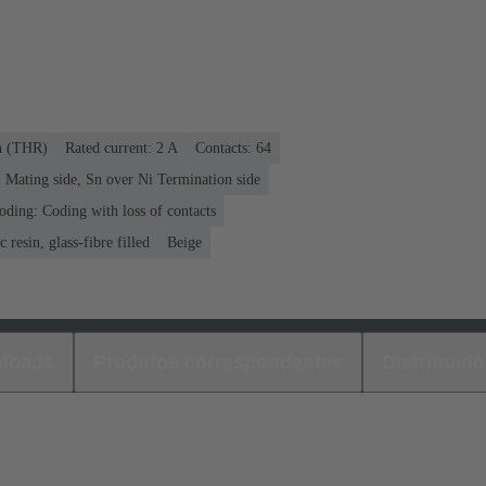
on (THR)
Rated current: ‌2 A
Contacts: 64
 Mating side, Sn over Ni Termination side
oding: Coding with loss of contacts
 resin, glass-fibre filled
Beige
loads
Produtos correspondentes
Distribuido