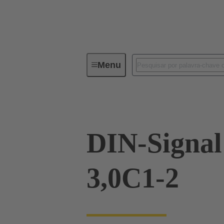
Menu
Device connectivity
PCB conne
DIN-Signa
3,0C1-2