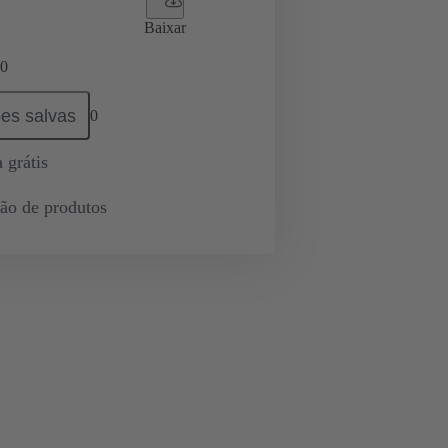
Baixar
0
es salvas
0
 grátis
ção de produtos