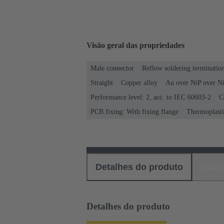
Visão geral das propriedades
Male connector
Reflow soldering terminati
Straight
Copper alloy
Au over NiP over Ni
Performance level: 2, acc. to IEC 60603-2
C
PCB fixing: With fixing flange
Thermoplastic
Detalhes do produto
Down
Detalhes do produto