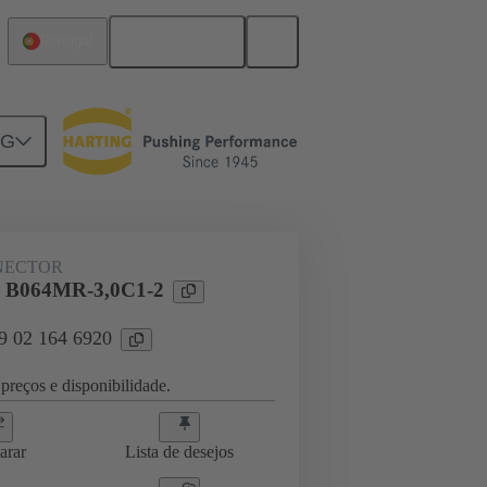
Português
Portugal
NG
ghtercard connection
09 02 164 6920
NECTOR
l B064MR-3,0C1-2
09 02 164 6920
preços e disponibilidade.
arar
Lista de desejos