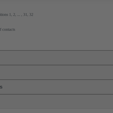
ions 1, 2, ... , 31, 32
f contacts
ls