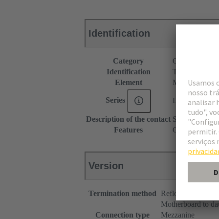
Identification
Category
Connectors
Identification
Type B
Element
Male connecto
Series
DIN 41612
Description of the contact
Straight
Features
Colour deviati
Version
Termination method
Reflow soldering 
Motherboard to da
Connection type
Mezzanine