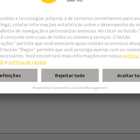
onnectors type C
nectors type R