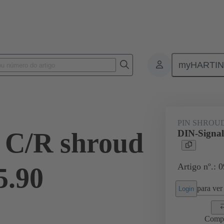
myHARTI
ctors
Board to board connectors
Produtos
Motherboard to dau
PIN SHROU
 C/R shroud
DIN-Signal
Artigo nº.: 
5.90
para ver 
Login
Comp