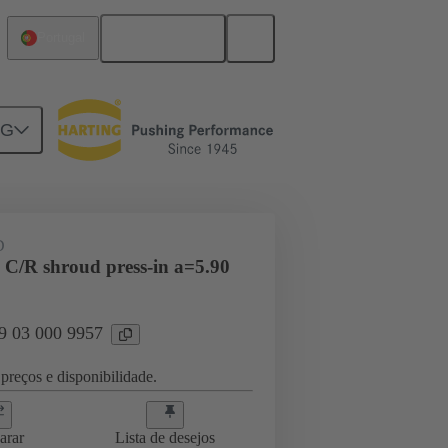
Português
Portugal
NG
ghtercard connection
09 03 000 9957
D
 C/R shroud press-in a=5.90
09 03 000 9957
preços e disponibilidade.
arar
Lista de desejos