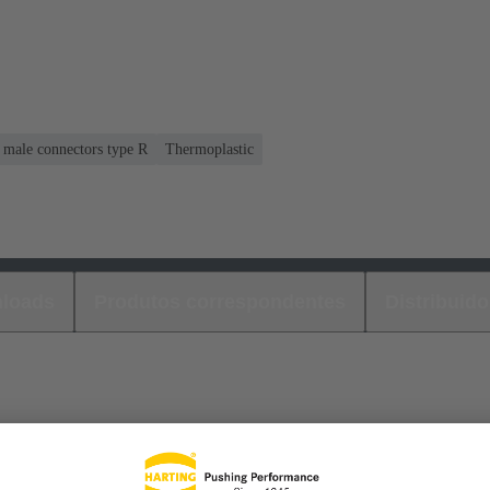
r male connectors type R
Thermoplastic
loads
Produtos correspondentes
Distribuido