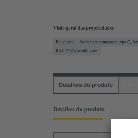
Visão geral das propriedades
Pin shroud
for female connectors type C, fo
RAL 7032 (pebble grey)
Detalhes do produto
Down
Detalhes do produto