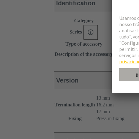
Identification
Category
Accessories
Series
DIN 41612
Type of accessory
Pin shroud
for female c
Description of the accessory
for male con
Version
13 mm
Termination length
16.2 mm
17 mm
Fixing
Press-in fixing