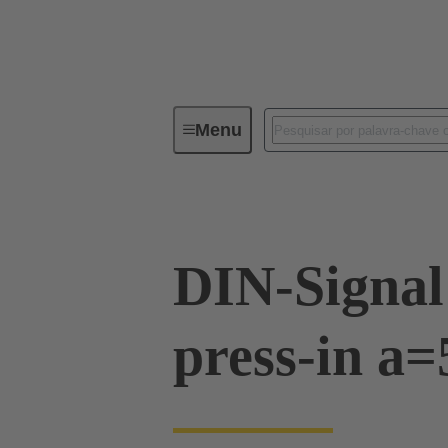
Menu
Device connectivity
PCB conne
DIN-Signal
press-in a=