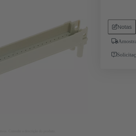
Notas
Amostra
Solicita
tivos. Consulte a descrição do produto.