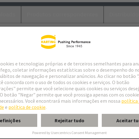
loads
Produtos correspondentes
Distribuido
tor