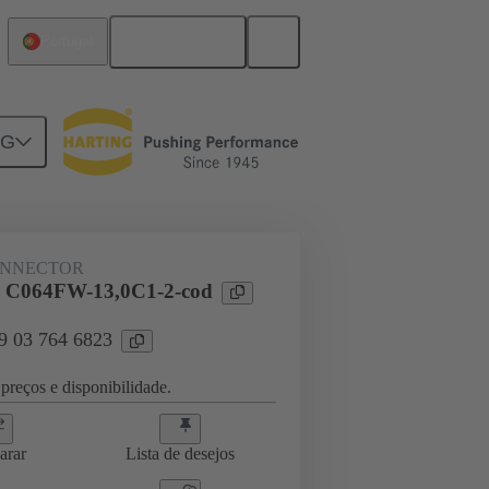
Português
Portugal
NG
ONNECTOR
l C064FW-13,0C1-2-cod
09 03 764 6823
preços e disponibilidade.
arar
Lista de desejos