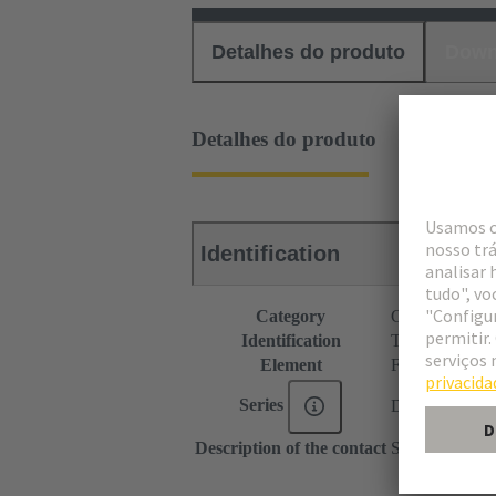
Detalhes do produto
Down
Detalhes do produto
Identification
Category
Connectors
Identification
Type C
Element
Female connec
Series
DIN 41612
Description of the contact
Straight