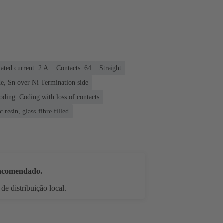
ated current: ‌2 A
Contacts: 64
Straight
e, Sn over Ni Termination side
oding: Coding with loss of contacts
 resin, glass-fibre filled
encomendado.
de distribuição local.