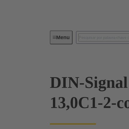
Menu
Series
Produtos
09 03 76
DIN-Signa
13,0C1-2-c