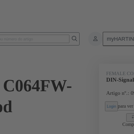
myHARTI
4 6823
FEMALE C
l C064FW-
DIN-Signa
Artigo nº.: 
od
para ver 
Login
Comp