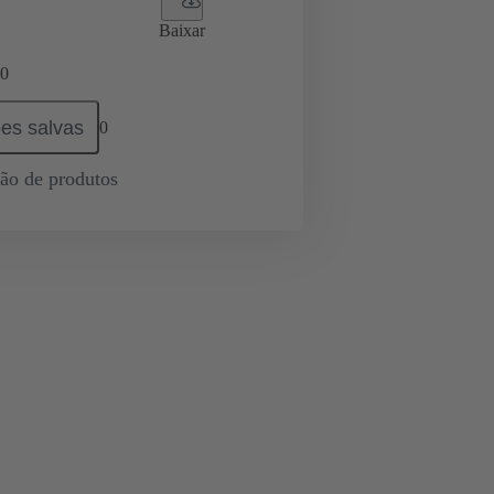
Baixar
0
es salvas
0
ção de produtos