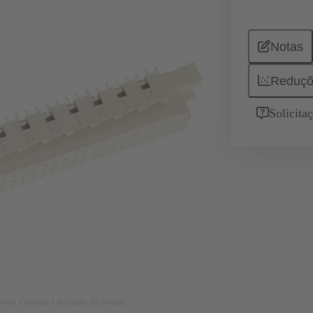
Notas
Reduçõ
Solicita
tivos. Consulte a descrição do produto.