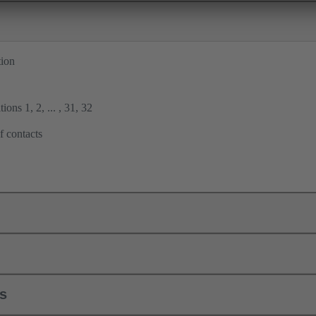
tion
ions 1, 2, ... , 31, 32
f contacts
ls