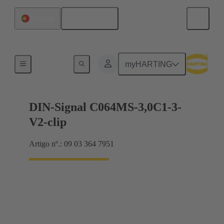
Português
Portugal
Motherboard to daughtercard connection
myHARTING
DIN-Signal C064MS-3,0C1-3-
V2-clip
Artigo nº.: 09 03 364 7951