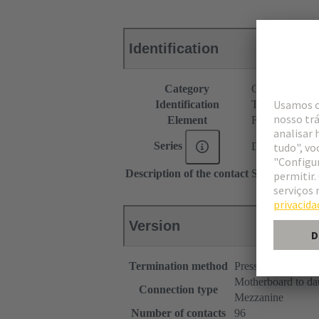
Identification
Category
Connectors
Identification
Type C
Element
Female connec
Series
DIN 41612
Description of the contact
Straight
Version
Termination method
Press-in terminatio
Motherboard to da
Connection type
Mezzanine
Number of contacts
96