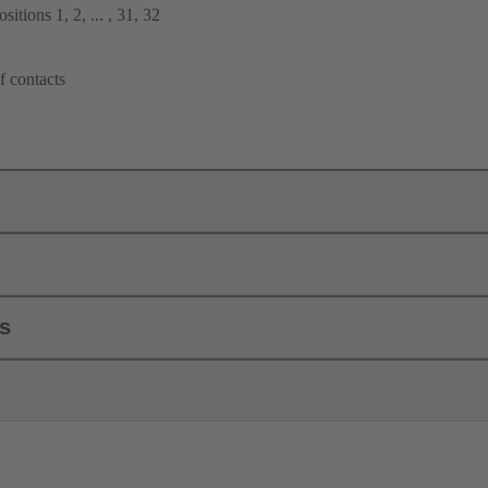
itions 1, 2, ... , 31, 32
f contacts
ls