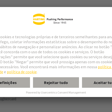
tor
n
ughtercard