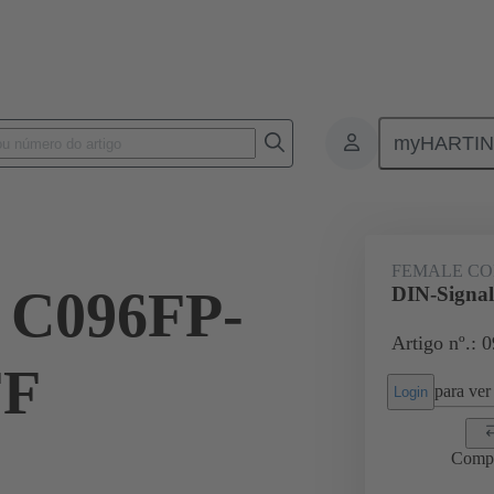
myHARTI
ctors
Board to board connectors
Produtos
Motherboard to dau
FEMALE C
l C096FP-
DIN-Signa
Artigo nº.: 
FF
para ver 
Login
Comp