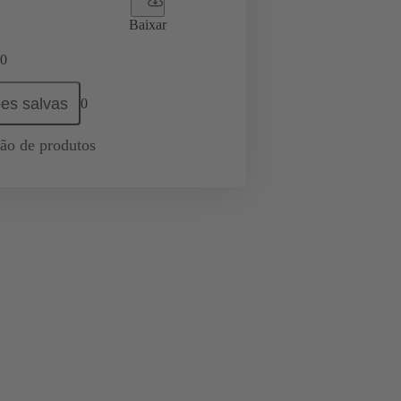
Baixar
0
es salvas
0
ção de produtos