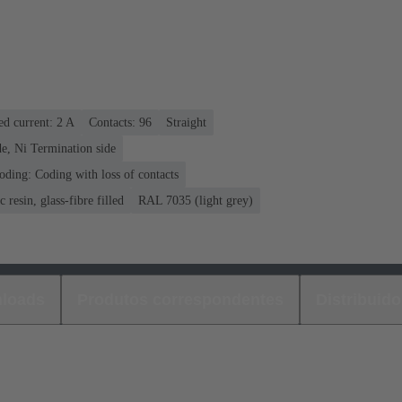
ed current: ‌2 A
Contacts: 96
Straight
e, Ni Termination side
oding: Coding with loss of contacts
 resin, glass-fibre filled
RAL 7035 (light grey)
loads
Produtos correspondentes
Distribuido