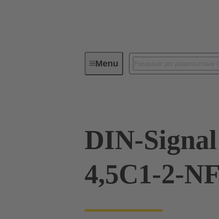
Menu
Device connectivity
PCB conne
DIN-Signa
4,5C1-2-N