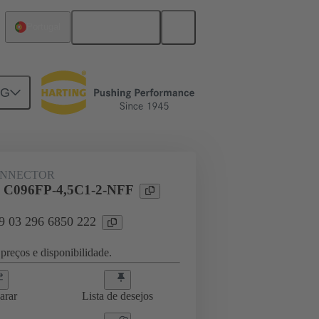
Português
Portugal
NG
ghtercard connection
09 03 296 6850 222
ONNECTOR
l C096FP-4,5C1-2-NFF
09 03 296 6850 222
preços e disponibilidade.
arar
Lista de desejos