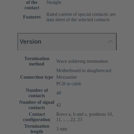
of the
Straight
contact
Rated current of special contacts: see
Features
data sheet of the selected contacts
Version
Termination
Wave soldering termination
method
Motherboard to daughtercard
Connection type
Mezzanine
PCB to cable
Number of
48
contacts
Number of signal
42
contacts
Contact
Rows a, b and c, positions 10,
configuration
11, ... , 22, 23
Termination
3 mm
length