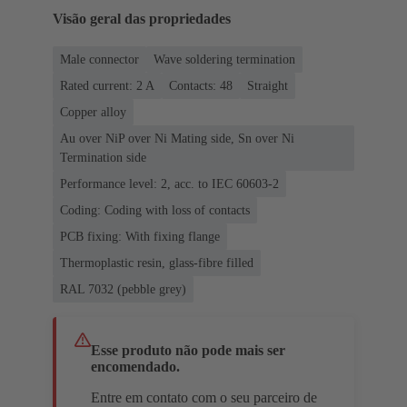
Visão geral das propriedades
Male connector
Wave soldering termination
Rated current: ‌2 A
Contacts: 48
Straight
Copper alloy
Au over NiP over Ni Mating side, Sn over Ni
Termination side
Performance level: 2, acc. to IEC 60603-2
Coding: Coding with loss of contacts
PCB fixing: With fixing flange
Thermoplastic resin, glass-fibre filled
RAL 7032 (pebble grey)
Esse produto não pode mais ser
encomendado.
Entre em contato com o seu parceiro de