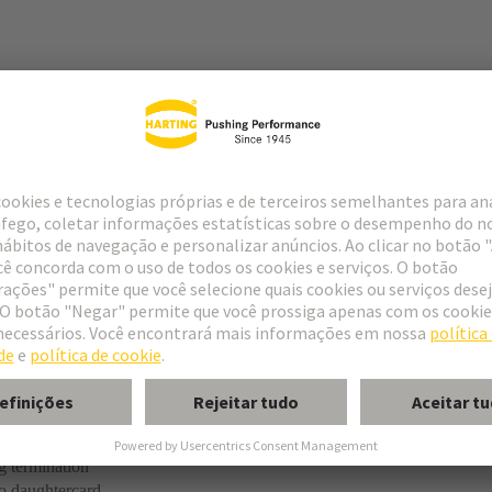
r
f special contacts: see data sheet of the selected contacts
g termination
o daughtercard