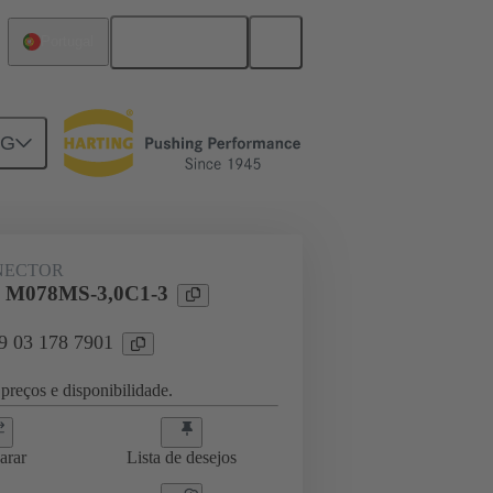
Português
Portugal
NG
ghtercard connection
09 03 178 7901
NECTOR
l M078MS-3,0C1-3
09 03 178 7901
preços e disponibilidade.
arar
Lista de desejos