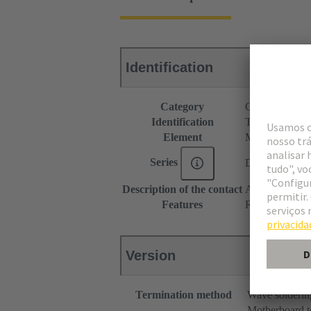
Identification
Category
Connectors
Identification
Type M
Element
Male connecto
Series
DIN 41612
Description of the contact
Angled
Features
Rated current o
Version
Termination method
Wave solderin
Motherboard t