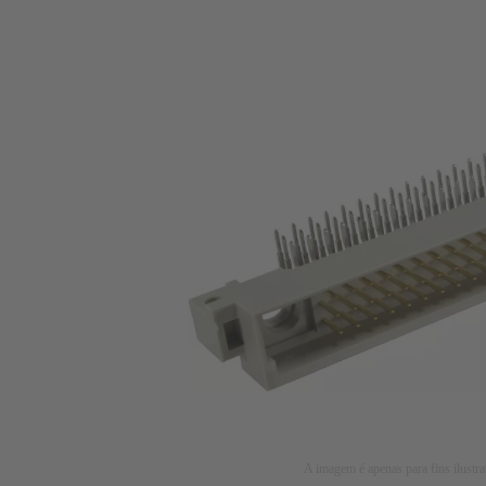
A imagem é apenas para fins ilustra