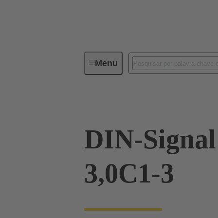
Menu
Device connectivity
PCB conne
DIN-Signa
3,0C1-3