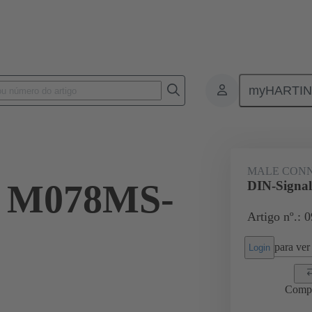
myHARTI
ctors
Board to board connectors
Produtos
Motherboard to dau
MALE CON
l M078MS-
DIN-Signa
Artigo nº.: 
para ver 
Login
Comp