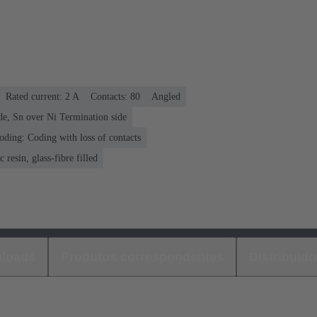
Rated current: ‌2 A
Contacts: 80
Angled
de, Sn over Ni Termination side
oding: Coding with loss of contacts
 resin, glass-fibre filled
loads
Produtos correspondentes
Distribuido