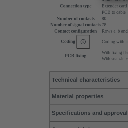
Connection type
Extender card
PCB to cable
Number of contacts
80
Number of signal contacts
78
Contact configuration
Rows a, b and c
Coding
Coding with lo
With fixing fl
PCB fixing
With snap-in c
Technical characteristics
Material properties
Specifications and approva