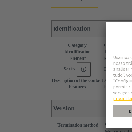
Identification
Category
Connectors
Identification
Type M
Element
Male connecto
Series
DIN 41612
Description of the contact
Angled
Features
Rated current o
Version
Termination method
Wave solderin
Motherboard t