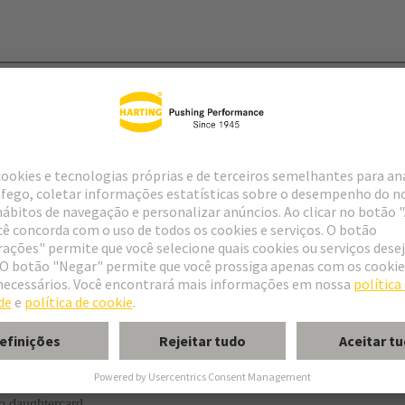
r
f special contacts: see data sheet of the selected contacts
g termination
o daughtercard