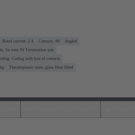
Rated current: ‌2 A
Contacts: 80
Angled
de, Sn over Ni Termination side
oding: Coding with loss of contacts
lip
Thermoplastic resin, glass-fibre filled
loads
Produtos correspondentes
Distribuido