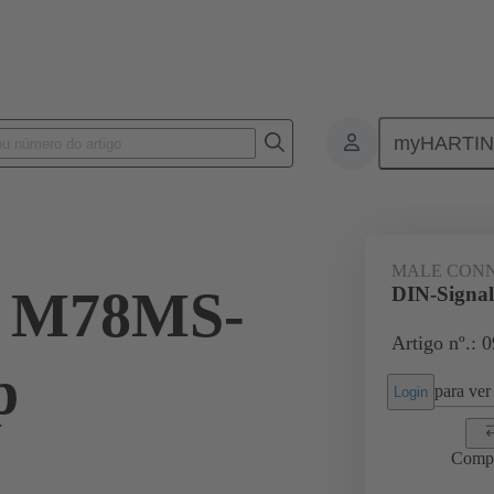
myHARTI
ctors
Board to board connectors
Produtos
Motherboard to dau
MALE CON
l M78MS-
DIN-Signal
Artigo nº.: 
p
para ver 
Login
Comp