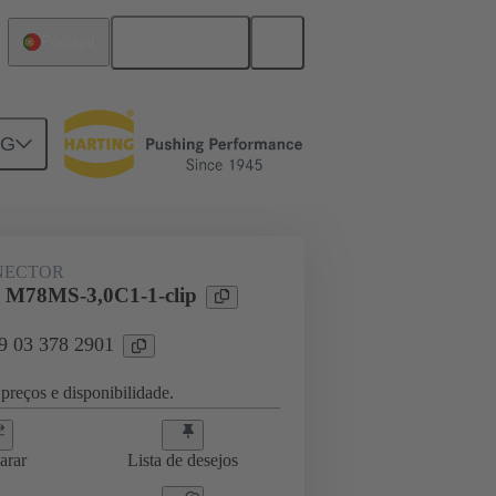
Português
Portugal
NG
ghtercard connection
09 03 378 2901
NECTOR
 M78MS-3,0C1-1-clip
09 03 378 2901
preços e disponibilidade.
arar
Lista de desejos