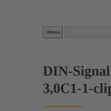
Menu
Device connectivity
PCB conne
DIN-Signa
3,0C1-1-cli