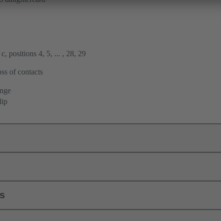
, positions 4, 5, ... , 28, 29
ss of contacts
ange
lip
ls