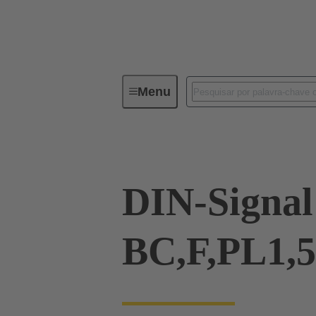
Menu
Series
Produtos
09 02 00
DIN-Signal
BC,F,PL1,5