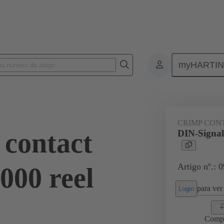
myHARTI
0 6474
CRIMP CON
 contact
DIN-Signal
Artigo nº.: 
000 reel
para ver 
Login
Comp