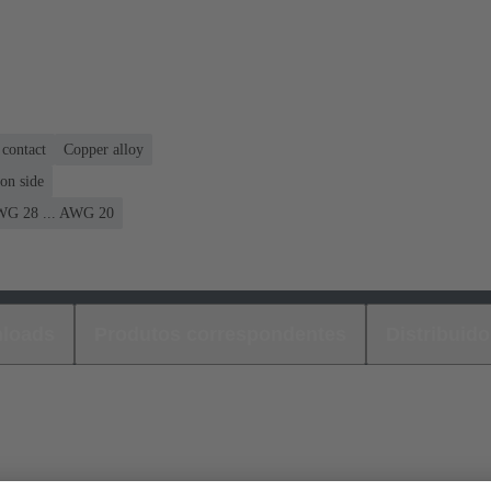
contact
Copper alloy
on side
G 28 ... AWG 20
loads
Produtos correspondentes
Distribuido