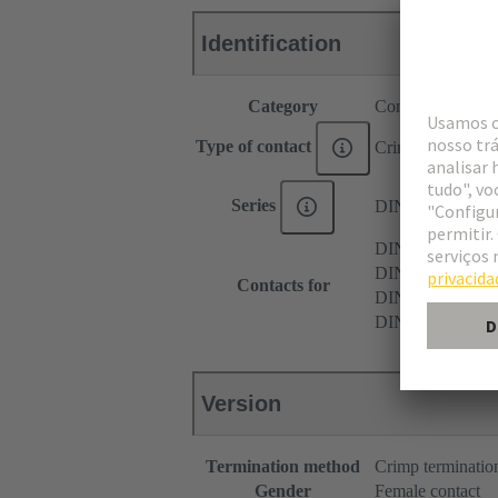
Identification
Category
Contacts
Type of contact
Crimp contact
Series
DIN 41612
DIN 41612 Type
DIN 41612 Type
Contacts for
DIN 41612 Type
DIN 41612 Type
Version
Termination method
Crimp terminatio
Gender
Female contact