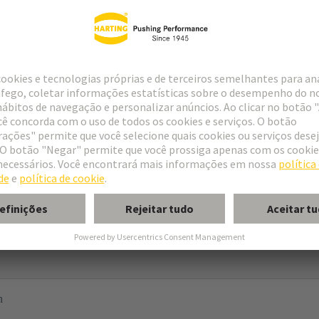
 B
 C
 2C
 3C
n