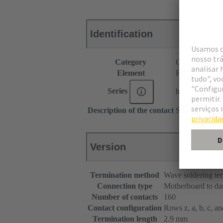
Identification
Category
Connectors
Element
Female connec
Series
har-bus® 64
Description of the contact
Straight
Version
Termination method
Wave soldering te
Connection type
Motherboard to da
Number of contacts
160
Contact configuration
Rows z, a, b, c, and
Termination length
2.9 mm