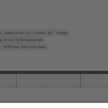
n
Rated current: ‌1 A
Contacts: 160
Straight
e, Sn over Ni Termination side
PCB fixing: With fixing flange
loads
Produtos correspondentes
Distribuido