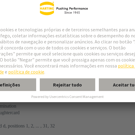
tor
rmination
ughtercard
 d, positions 1, 2, ... , 31, 32