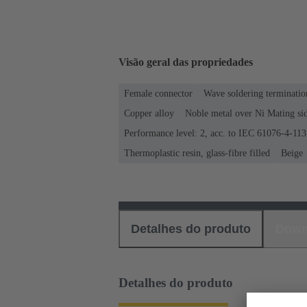
Visão geral das propriedades
Female connector
Wave soldering terminatio
Copper alloy
Noble metal over Ni Mating sid
Performance level: 2, acc. to IEC 61076-4-113
Thermoplastic resin, glass-fibre filled
Beige
Detalhes do produto
Down
Detalhes do produto