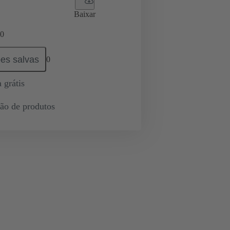
Baixar
0
es salvas
0
 grátis
ção de produtos