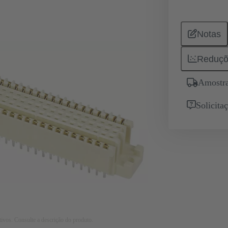
Notas
Reduçõ
Amostra
Solicita
tivos. Consulte a descrição do produto.