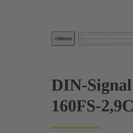
Menu
Device connectivity
PCB conne
DIN-Signal
160FS-2,9C