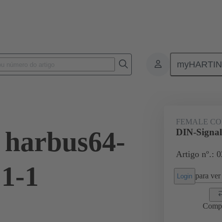
myHARTI
ctors
Board to board connectors
Produtos
Motherboard to dau
FEMALE C
 harbus64-
DIN-Signal
Artigo nº.: 
1-1
para ver 
Login
Comp