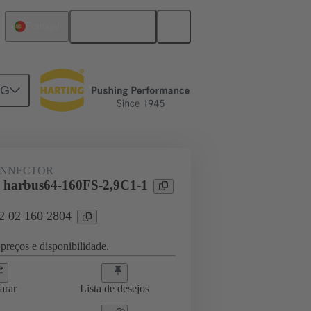
Português
Portugal
NG
ghtercard connection
02 02 160 2804
ONNECTOR
 harbus64-160FS-2,9C1-1
02 02 160 2804
preços e disponibilidade.
arar
Lista de desejos