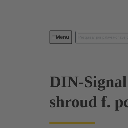
Menu
Device connectivity
PCB conne
DIN-Signal
shroud f. p