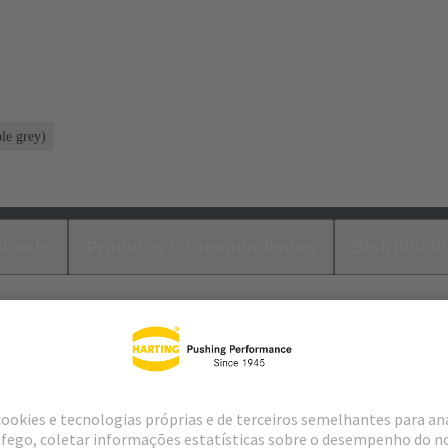
le grey)
loads
Produtos correspondentes
Distribuido