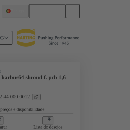
Português
Portugal
NG
ghtercard connection
02 44 000 0012
D
 harbus64 shroud f. pcb 1,6
02 44 000 0012
preços e disponibilidade.
arar
Lista de desejos