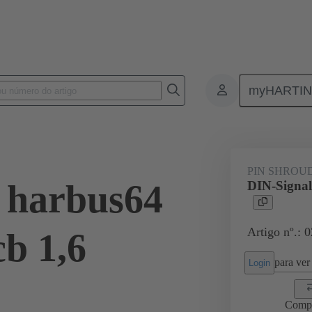
myHARTI
ctors
Board to board connectors
Produtos
Motherboard to dau
PIN SHROU
 harbus64
DIN-Signal
Artigo nº.: 
cb 1,6
para ver 
Login
Comp