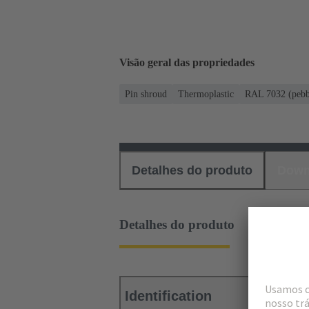
Visão geral das propriedades
Pin shroud
Thermoplastic
RAL 7032 (pebb
Detalhes do produto
Down
Detalhes do produto
Identification