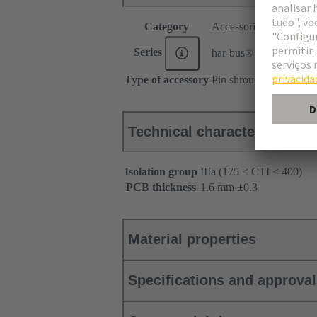
Category
Accessories
Series
har-bus® 64
Type of accessory
Pin shroud
Technical characteristics
Isolation group
IIIa (175 ≤ CTI < 400)
PCB thickness
‌1.6 mm ±0.3 ‌
Material properties
Specifications and approva