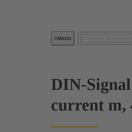
Menu
Device connectivity
PCB conne
DIN-Signal
current m, 