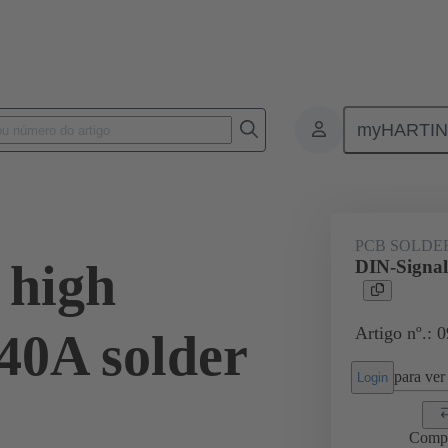
myHARTI
ctors
Board to board connectors
Produtos
Motherboard to dau
PCB SOLDE
 high
DIN-Signal
Artigo nº.: 
40A solder
para ver 
Login
Comp