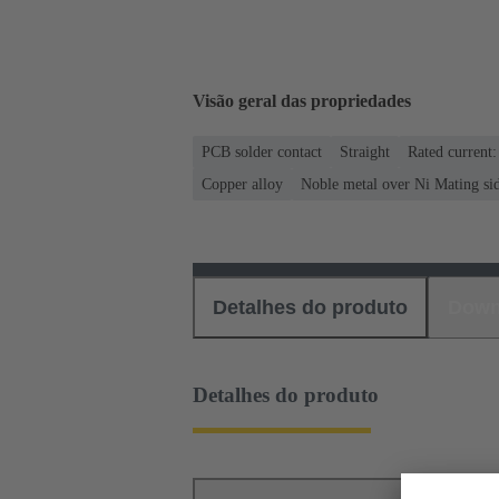
Visão geral das propriedades
PCB solder contact
Straight
Rated current
Copper alloy
Noble metal over Ni Mating sid
Detalhes do produto
Down
Detalhes do produto