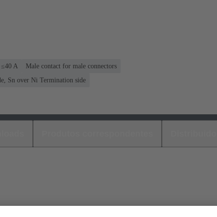
: ≤40 A
Male contact for male connectors
e, Sn over Ni Termination side
loads
Produtos correspondentes
Distribuido