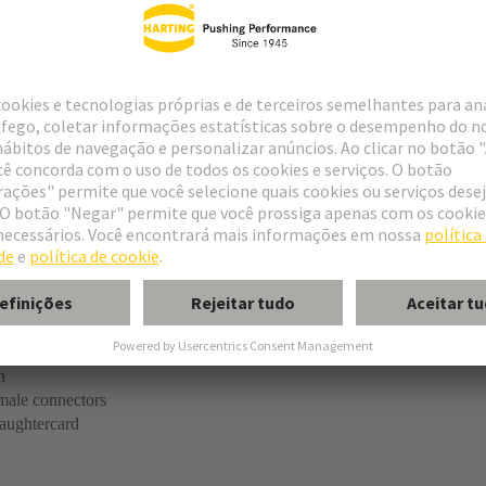
tact
pe M invers
n
 male connectors
aughtercard