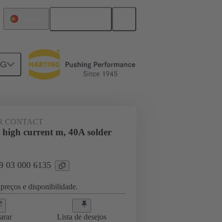
Português
Portugal
NG
ghtercard connection
09 03 000 6135
R CONTACT
 high current m, 40A solder
09 03 000 6135
preços e disponibilidade.
arar
Lista de desejos