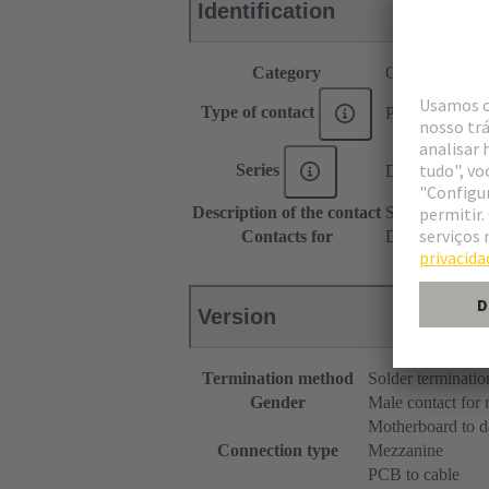
Identification
Category
Contacts
Type of contact
PCB solder con
Series
DIN 41612
Description of the contact
Straight
Contacts for
DIN 41612 Ty
Version
Termination method
Solder terminatio
Gender
Male contact for
Motherboard to d
Connection type
Mezzanine
PCB to cable