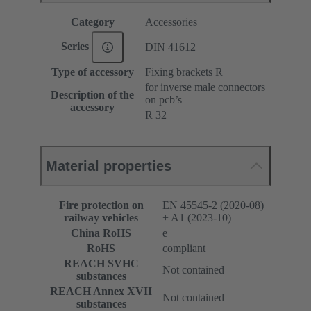
Category
Accessories
Series
DIN 41612
Type of accessory
Fixing brackets R
for inverse male connectors
Description of the
on pcb’s
accessory
R 32
Material properties
Fire protection on
EN 45545-2 (2020-08)
railway vehicles
+ A1 (2023-10)
China RoHS
e
RoHS
compliant
REACH SVHC
Not contained
substances
REACH Annex XVII
Not contained
substances