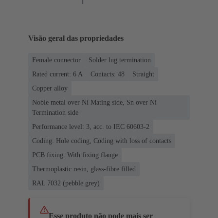
Visão geral das propriedades
Female connector
Solder lug termination
Rated current: ‌6 A
Contacts: 48
Straight
Copper alloy
Noble metal over Ni Mating side, Sn over Ni
Termination side
Performance level: 3, acc. to IEC 60603-2
Coding: Hole coding, Coding with loss of contacts
PCB fixing: With fixing flange
Thermoplastic resin, glass-fibre filled
RAL 7032 (pebble grey)
Esse produto não pode mais ser