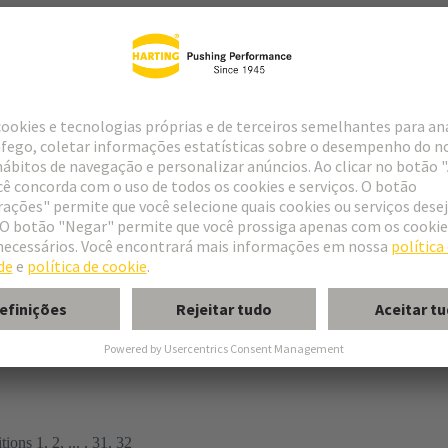
r
rmination
ughtercard
ions 1, 2, ... , 31, 32