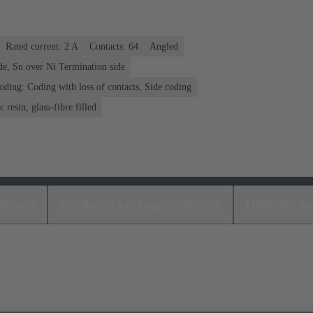
Rated current: ‌2 A
Contacts: 64
Angled
de, Sn over Ni Termination side
oding: Coding with loss of contacts, Side coding
 resin, glass-fibre filled
loads
Produtos correspondentes
Distribuido