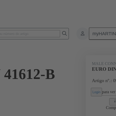
myHARTI
ctors
Board to board connectors
Produtos
Motherboard to dau
MALE CON
41612-B
EURO DIN
Artigo nº.: 
para ver 
Login
Comp