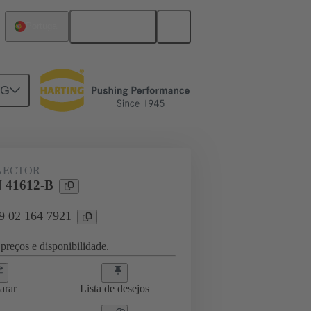
Português
Portugal
NG
ghtercard connection
09 02 164 7921
NECTOR
 41612-B
09 02 164 7921
preços e disponibilidade.
arar
Lista de desejos