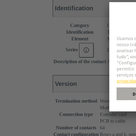
Identification
Category
Connectors
Identification
Type B
Element
Male connecto
Series
DIN 41612
Description of the contact
Angled
Version
Termination method
Wave soldering te
Motherboard to da
Connection type
Extender card
PCB to cable
Number of contacts
64
Contact configuration
Rows a and b, posit