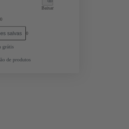
Baixar
0
es salvas
0
 grátis
ção de produtos