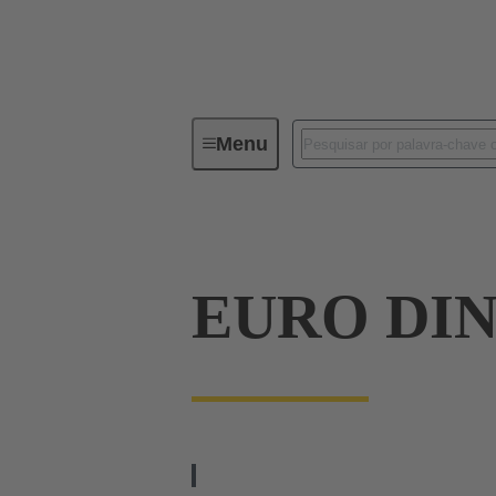
Menu
Device connectivity
PCB conne
EURO DIN 