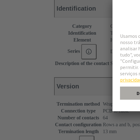
Identification
Category
Connectors
Identification
Type B
Element
Female connec
Series
DIN 41612
Description of the contact
Straight
Version
Termination method
Wrap termination
Connection type
PCB to cable
Number of contacts
64
Contact configuration
Rows a and b, posit
Termination length
13 mm