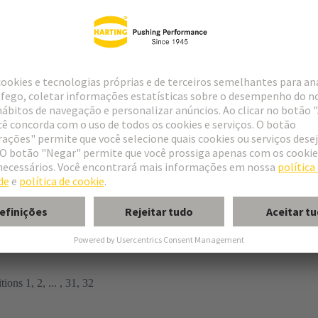
tor
ions 1, 2, ... , 31, 32