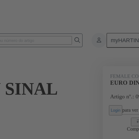
myHARTI
4 6821
FEMALE C
 SINAL
EURO DIN
Artigo nº.: 
para ver 
Login
Comp