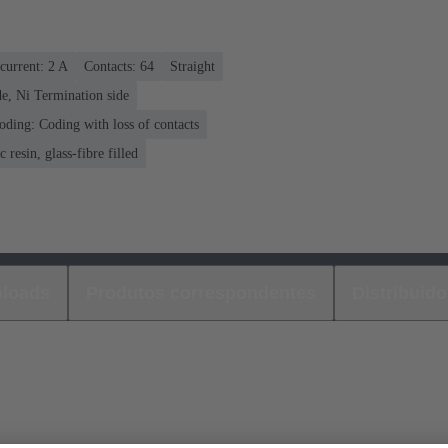
current: ‌2 A
Contacts: 64
Straight
e, Ni Termination side
oding: Coding with loss of contacts
 resin, glass-fibre filled
loads
Produtos correspondentes
Distribuido