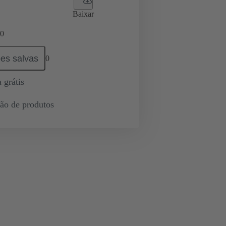
Baixar
0
es salvas
0
 grátis
ção de produtos