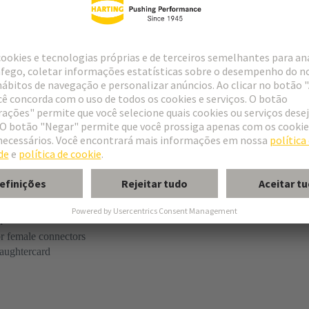
ype M
ype MH 21+5
uform M 0+2
n
r female connectors
aughtercard