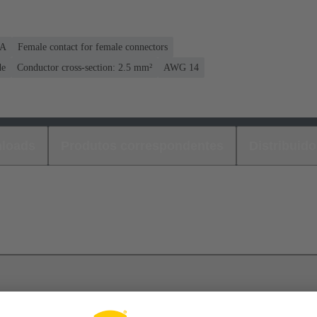
 A
Female contact for female connectors
de
Conductor cross-section: 2.5 mm²
AWG 14
loads
Produtos correspondentes
Distribuido