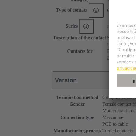
Type of contact
Crimp contact
Series
DIN 41612
Description of the contact
Straight
DIN 41612 T
Contacts for
DIN 41612 T
DIN 41612 Ba
Version
Termination method
Crimp terminatio
Gender
Female contact fo
Motherboard to d
Connection type
Mezzanine
PCB to cable
Manufacturing process
Turned contacts