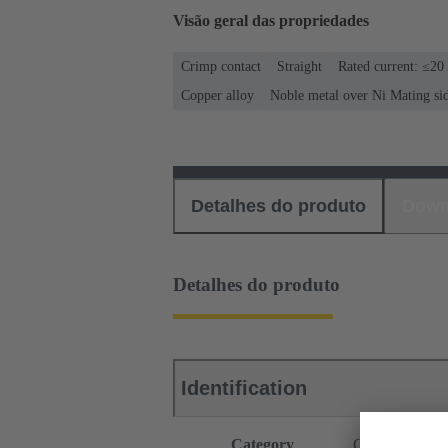
Visão geral das propriedades
Crimp contact
Straight
Rated current: ≤20
Copper alloy
Noble metal over Ni Mating si
Detalhes do produto
Down
Detalhes do produto
Identification
Category
Contacts