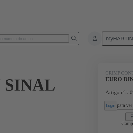
myHARTI
0 6220
CRIMP CON
 SINAL
EURO DIN
Artigo nº.: 
para ver 
Login
Comp