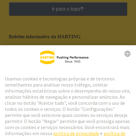
Ir para o topo
Boletim informativo da HARTING
Ir para o registro
Social Media