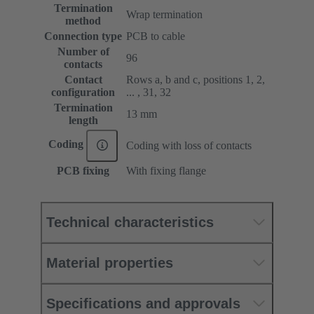
Termination
Wrap termination
method
Connection type
PCB to cable
Number of
96
contacts
Contact
Rows a, b and c, positions 1, 2,
configuration
... , 31, 32
Termination
13 mm
length
Coding
Coding with loss of contacts
PCB fixing
With fixing flange
Technical characteristics
Material properties
Specifications and approvals