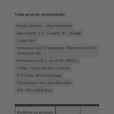
Visão geral das propriedades
Female connector
Wrap termination
Rated current: ‌2 A
Contacts: 96
Straight
Copper alloy
Noble metal over Ni Mating side, Noble metal over Ni
Termination side
Performance level: 2, acc. to IEC 60603-2
Coding: Coding with loss of contacts
PCB fixing: With fixing flange
Thermoplastic resin, glass-fibre filled
RAL 7032 (pebble grey)
Detalhes do produto
Downloads
Produtos corres