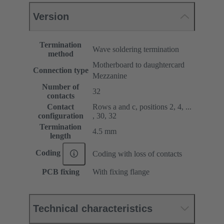
Version
Termination
Wave soldering termination
method
Motherboard to daughtercard
Connection type
Mezzanine
Number of
32
contacts
Contact
Rows a and c, positions 2, 4, ...
configuration
, 30, 32
Termination
4.5 mm
length
Coding
Coding with loss of contacts
PCB fixing
With fixing flange
Technical characteristics