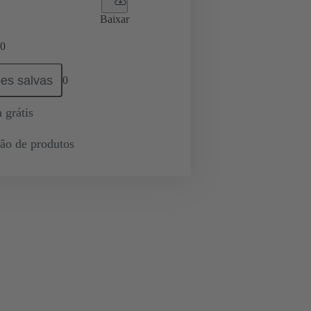
Baixar
0
es salvas
0
 grátis
ção de produtos