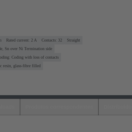
n
Rated current: ‌2 A
Contacts: 32
Straight
e, Sn over Ni Termination side
oding: Coding with loss of contacts
 resin, glass-fibre filled
loads
Produtos correspondentes
Distribuido