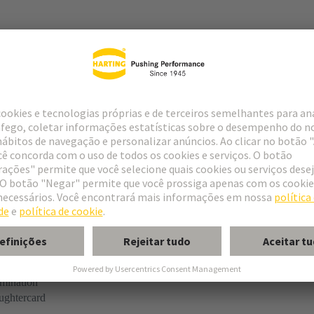
tor
rmination
ughtercard