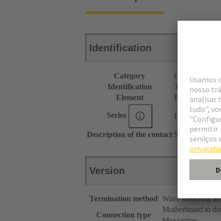
Identification
Category
Connectors
Identification
Type C
Element
Female connec
Series
DIN 41612
Description of the contact
Straight
Version
Termination method
Wave soldering te
Motherboard to da
Connection type
Mezzanine