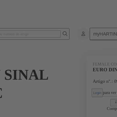
myHARTI
ctors
Board to board connectors
Produtos
Motherboard to dau
FEMALE C
 SINAL
EURO DIN
Artigo nº.: 
C
para ver 
Login
Comp