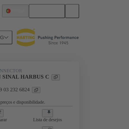
Português
Portugal
NG
ghtercard connection
09 03 232 6824
ONNECTOR
 SINAL HARBUS C
09 03 232 6824
preços e disponibilidade.
arar
Lista de desejos