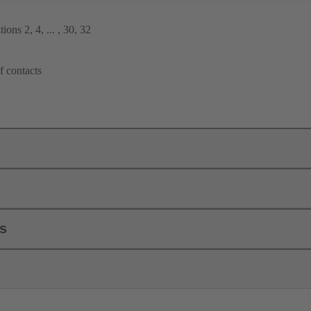
ions 2, 4, ... , 30, 32
f contacts
ls