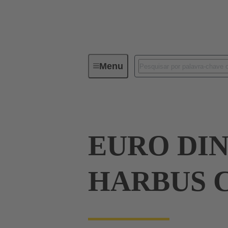
Menu
Device connectivity
PCB conne
EURO DIN
HARBUS 