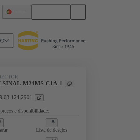
Português
Portugal
NG
ghtercard connection
09 03 124 2901
NECTOR
 SINAL-M24MS-C1A-1
09 03 124 2901
preços e disponibilidade.
arar
Lista de desejos