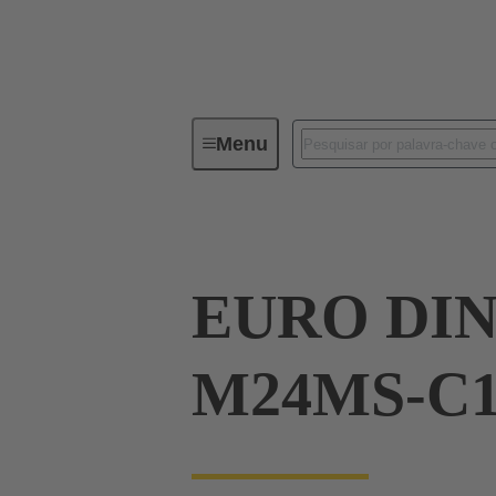
Menu
Device connectivity
PCB conne
EURO DIN
M24MS-C1