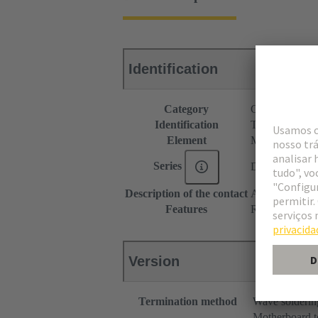
Identification
Category
Connectors
Identification
Type M
Element
Male connecto
Series
DIN 41612
Description of the contact
Angled
Features
Rated current o
Version
Termination method
Wave solderin
Motherboard t