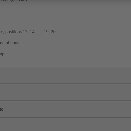
, positions 13, 14, ... , 19, 20
ss of contacts
ange
ls