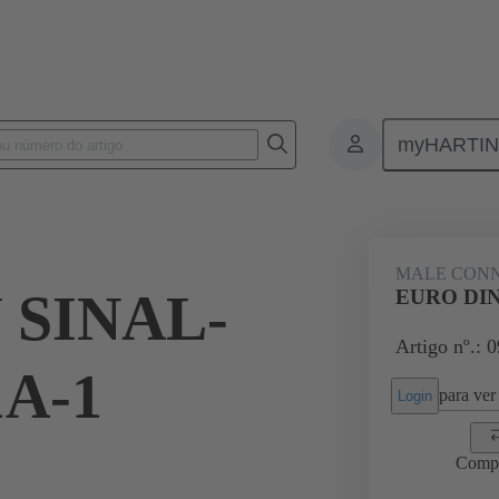
myHARTI
ctors
Board to board connectors
Produtos
Motherboard to dau
MALE CON
 SINAL-
EURO DIN
Artigo nº.: 
A-1
para ver 
Login
Comp