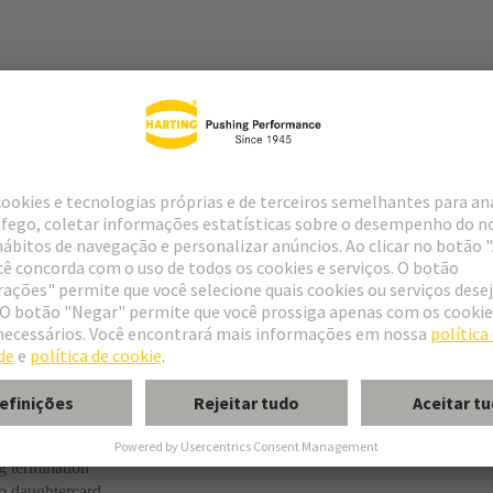
r
f special contacts: see data sheet of the selected contacts
g termination
o daughtercard