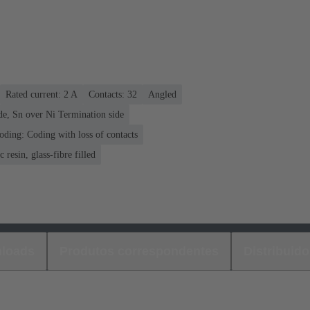
Rated current: ‌2 A
Contacts: 32
Angled
de, Sn over Ni Termination side
oding: Coding with loss of contacts
 resin, glass-fibre filled
loads
Produtos correspondentes
Distribuido