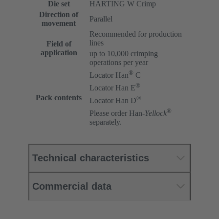
Die set
HARTING W Crimp
Direction of
Parallel
movement
Recommended for production
lines
Field of
application
up to 10,000 crimping
operations per year
®
Locator Han
C
®
Locator Han E
Pack contents
®
Locator Han D
®
Please order Han-
Yellock
separately.
Technical characteristics
Commercial data