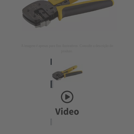
A imagem é apenas para fins ilustrativos. Consulte a descrição do
produto.