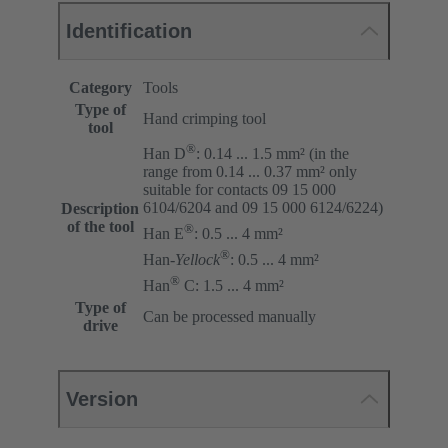
Identification
Category
Tools
Type of
Hand crimping tool
tool
®
Han D
: 0.14 ... 1.5 mm² (in the
range from 0.14 ... 0.37 mm² only
suitable for contacts 09 15 000
6104/6204 and 09 15 000 6124/6224)
Description
of the tool
®
Han E
: 0.5 ... 4 mm²
®
Han-
Yellock
: 0.5 ... 4 mm²
®
Han
C: 1.5 ... 4 mm²
Type of
Can be processed manually
drive
Version