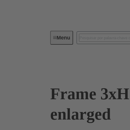
Menu
Industrial connectors / Han®
C
09 11 000 9944
Frame 3xH
enlarged