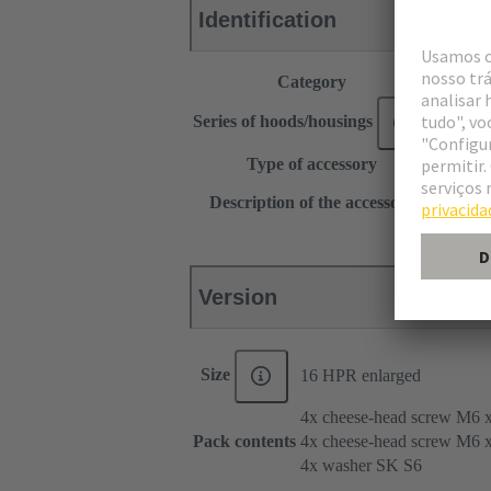
Identification
Category
Accesso
®
Series of hoods/housings
Han
H
Type of accessory
Frame
for fema
Description of the accessory
3x Han
Version
Size
16 HPR enlarged
4x cheese-head screw M6 
Pack contents
4x cheese-head screw M6 
4x washer SK S6