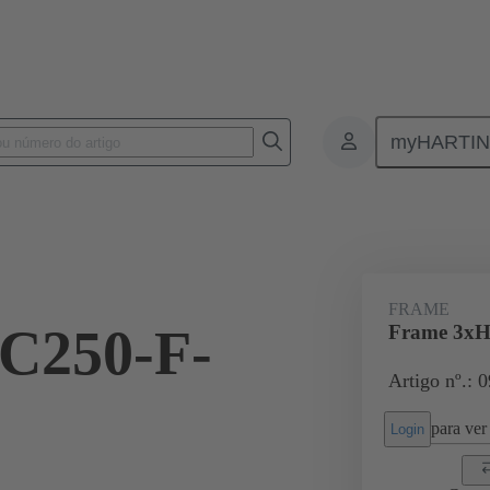
myHARTI
onnectors & cable assemblies for specific applications
Battery connectors
FRAME
C250-F-
Frame 3xH
Artigo nº.: 
para ver 
Login