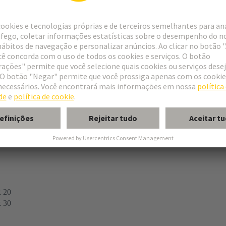
ries
PR enlarged
le inserts
®
HC Modular 250
x 20
x 30