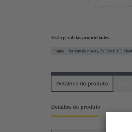
A imagem é apenas para fins
Visão geral das propriedades
Frame
for female inserts, 3x Han® HC Mod
Detalhes do produto
Down
Detalhes do produto