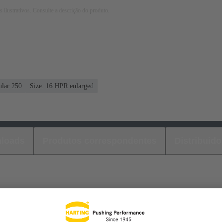
 ilustrativos. Consulte a descrição do produto.
ular 250
Size: 16 HPR enlarged
loads
Produtos correspondentes
Distribuido