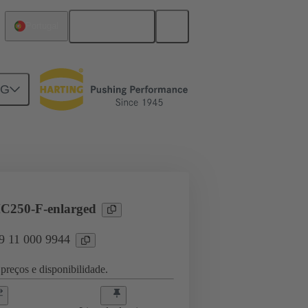
Português
Portugal
NG
Produtos
Han® HPR Single Pole
C250-F-enlarged
09 11 000 9944
preços e disponibilidade.