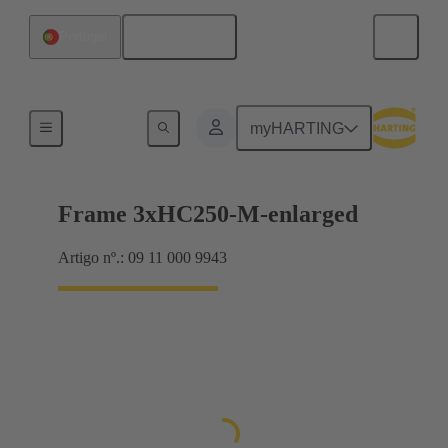
Português
Portugal
Han® HPR Single Pole
myHARTING
Frame 3xHC250-M-enlarged
Artigo nº.: 09 11 000 9943