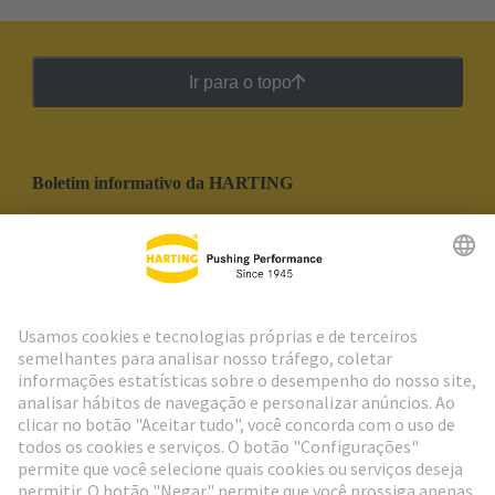
Ir para o topo
Boletim informativo da HARTING
Ir para o registro
Social Media