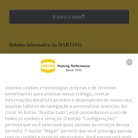
Ir para o topo
Boletim informativo da HARTING
Ir para o registro
Social Media