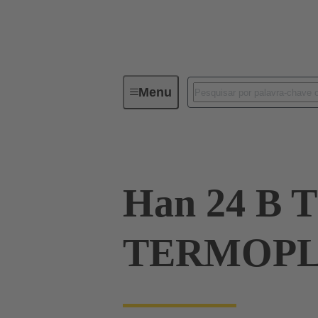
Menu
Industrial connectors / Han®
R
Han 24 B 
TERMOPL