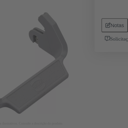
Notas
Solicita
 ilustrativos. Consulte a descrição do produto.