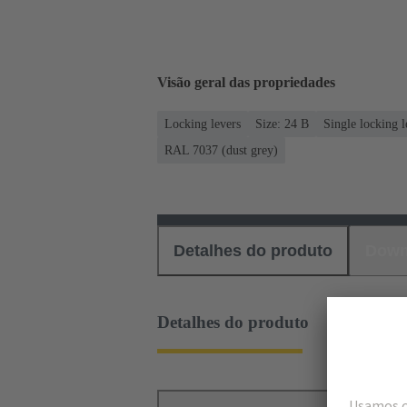
Visão geral das propriedades
Locking levers
Size: 24 B
Single locking l
RAL 7037 (dust grey)
Detalhes do produto
Down
Detalhes do produto