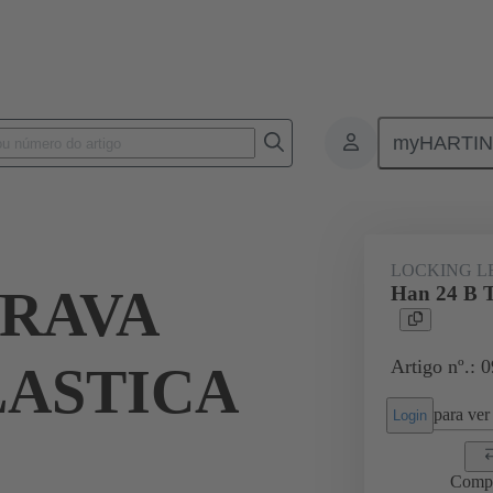
myHARTI
ectangular connectors
Produtos
Accessories
Locking systems
LOCKING L
TRAVA
Han 24 B
Artigo nº.: 
ASTICA
para ver 
Login
Comp