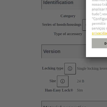
Identification
Category
Accesso
®
Series of hoods/housings
Han
Type of accessory
Locking
Version
Locking type
Single locking lever
Size
24 B
Han-Easy Lock®
Sim