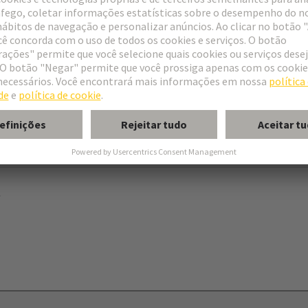
ries
B
 levers