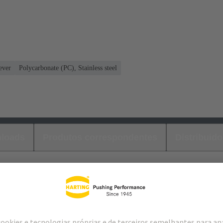
ever
Polycarbonate (PC), Stainless steel
loads
Produtos correspondentes
Distribuido