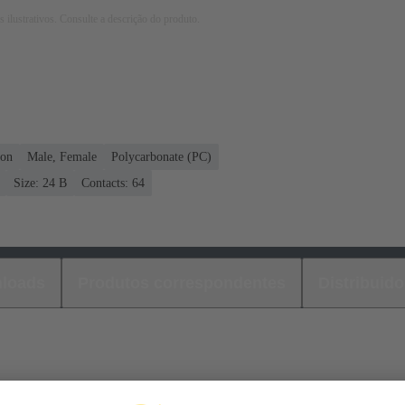
 ilustrativos. Consulte a descrição do produto.
ion
Male, Female
Polycarbonate (PC)
Size: 24 B
Contacts: 64
loads
Produtos correspondentes
Distribuido