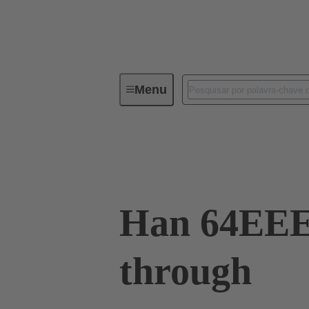
Menu
Industrial connectors / Han®
R
09 32 064 0001
Han 64EEE 
through