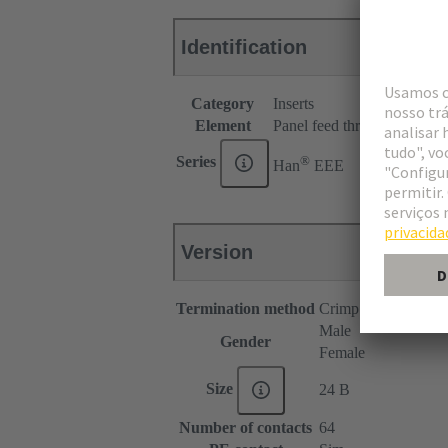
Identification
Category
Inserts
Element
Panel feed through
®
Series
Han
EEE
Version
Termination method
Crimp termination
Male
Gender
Female
Size
24 B
Number of contacts
64