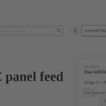
myHARTI
ectangular connectors
Produtos
Monobloc inserts
For industria
INSERTS
panel feed
Han 64EEE 
Artigo nº.: 
para ver 
Login