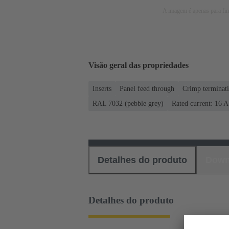
A imagem é apenas para fins
Visão geral das propriedades
Inserts
Panel feed through
Crimp terminat
RAL 7032 (pebble grey)
Rated current: ‌16 A
Detalhes do produto
Down
Detalhes do produto