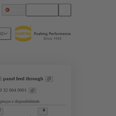
Português
Portugal
NG
l applications
Currents up to 16 A
panel feed through
09 32 064 0001
preços e disponibilidade.