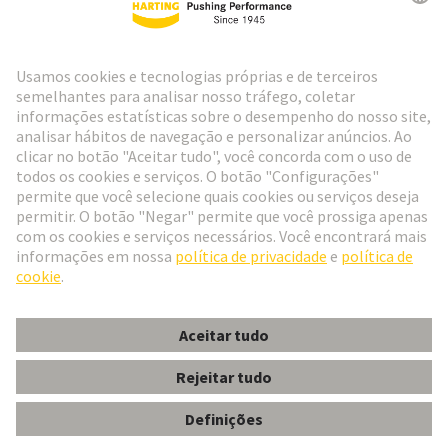
Ir para o registro
Social Media
Português
Portugal
© Grupo de Tecnologia HARTING
Configurações de cookies
Imprimir
Política de Privacidade
Política de Cookies
Termos de Utilização
Informações do Cliente
Han BRID MACHO-C+2 FOC-MACHO-C