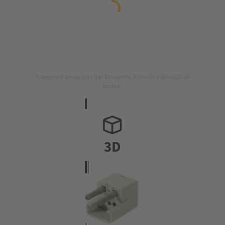
A imagem é apenas para fins ilustrativos. Consulte a descrição do
produto.