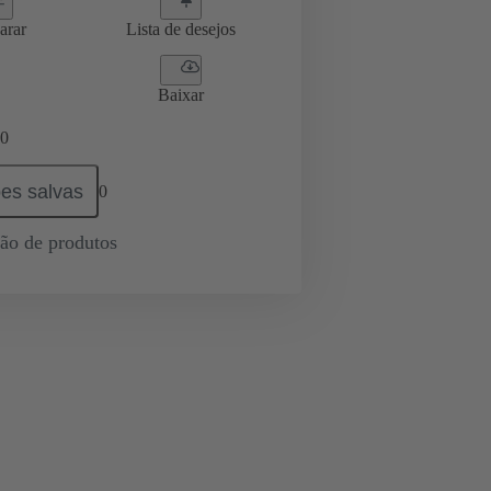
arar
Lista de desejos
Baixar
0
es salvas
0
ção de produtos