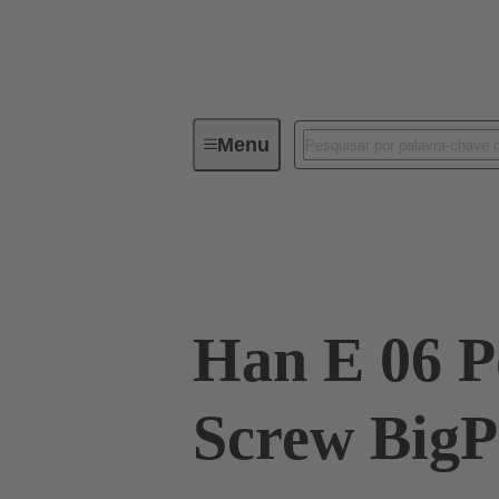
Menu
Industrial connectors / Han®
R
09 33 006 2701 XL
Han E 06 Po
Screw BigP