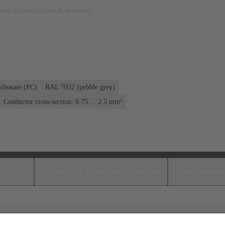
tivos. Consulte a descrição do produto.
rbonate (PC)
RAL 7032 (pebble grey)
Conductor cross-section: 0.75 ... 2.5 mm²
loads
Produtos correspondentes
Distribuido