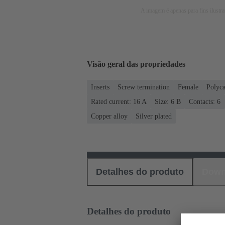
A imagem é apenas para fins ilustra
Visão geral das propriedades
Inserts
Screw termination
Female
Polyca
Rated current: ‌16 A
Size: 6 B
Contacts: 6
Copper alloy
Silver plated
Detalhes do produto
Down
Detalhes do produto