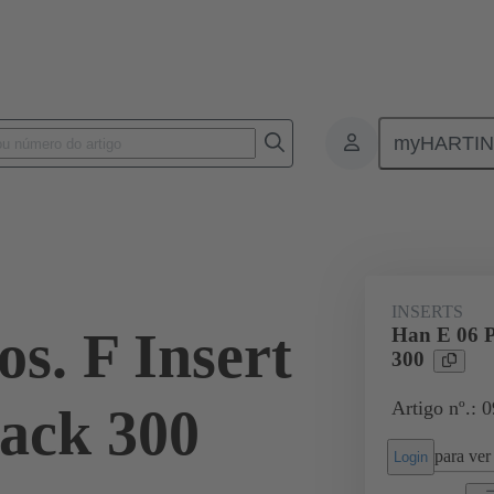
myHARTI
ectangular connectors
Produtos
Monobloc inserts
For industria
INSERTS
s. F Insert
Han E 06 P
300
Artigo nº.: 
ack 300
para ver 
Login