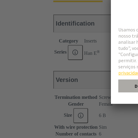
Identification
Category
Inserts
®
Series
Han E
Version
Termination method
Screw termination
Gender
Female
Size
6 B
With wire protection
Sim
Number of contacts
6