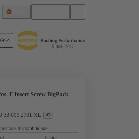
Português
Portugal
NG
l applications
Currents up to 16 A
os. F Insert Screw BigPack
09 33 006 2701 XL
preços e disponibilidade.