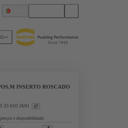
Português
Portugal
NG
l applications
Currents up to 16 A
 POS.M INSERTO ROSCADO
09 33 010 2691
preços e disponibilidade.