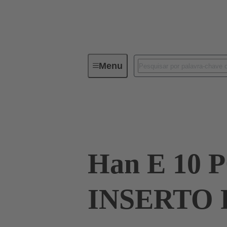
Menu
Industrial connectors / Han®
R
09 33 010 2691
Han E 10 
INSERTO