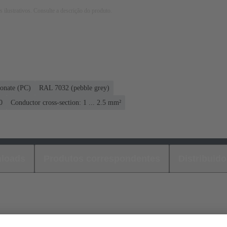
 ilustrativos. Consulte a descrição do produto.
onate (PC)
RAL 7032 (pebble grey)
0
Conductor cross-section: 1 ... 2.5 mm²
loads
Produtos correspondentes
Distribuido