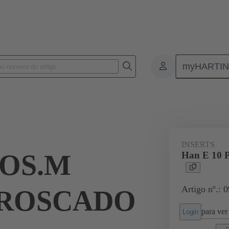
myHARTI
ectangular connectors
Produtos
Monobloc inserts
For industria
INSERTS
POS.M
Han E 10
Artigo nº.: 
 ROSCADO
para ver 
Login