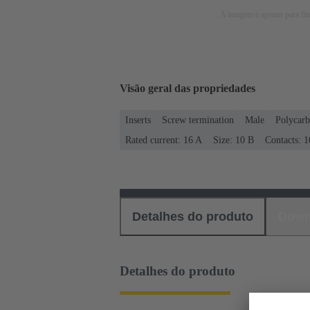
A imagem é apenas para fins
Visão geral das propriedades
Inserts
Screw termination
Male
Polycarb
Rated current: ‌16 A
Size: 10 B
Contacts: 1
Detalhes do produto
Down
Detalhes do produto