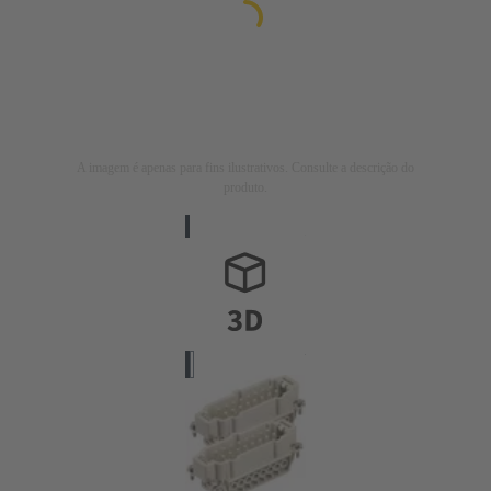
A imagem é apenas para fins ilustrativos. Consulte a descrição do
produto.