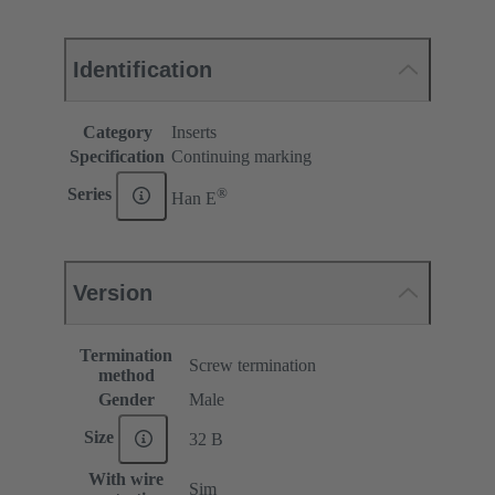
Identification
Category
Inserts
Specification
Continuing marking
®
Series
Han E
Version
Termination
Screw termination
method
Gender
Male
Size
32 B
With wire
Sim