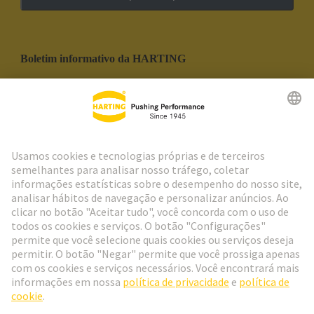
Boletim informativo da HARTING
Ir para o registro
Social Media
Português
Portugal