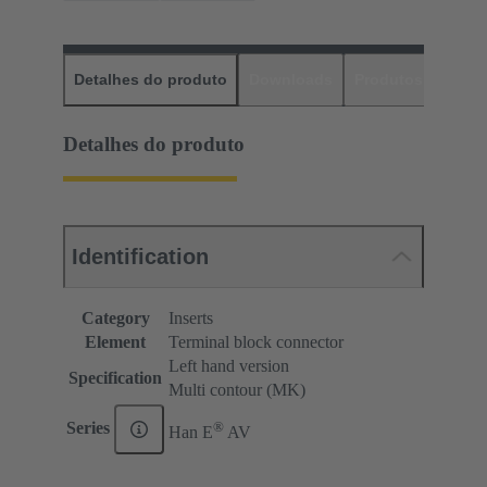
Detalhes do produto
Downloads
Produtos corres
Detalhes do produto
Identification
Category
Inserts
Element
Terminal block connector
Left hand version
Specification
Multi contour (MK)
®
Series
Han E
AV