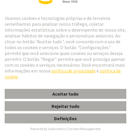
Ir para o registro
Social Media
Português
Portugal
© Grupo de Tecnologia HARTING
Configurações de cookies
Imprimir
Política de Privacidade
Política de Cookies
Termos de Utilização
Informações do Cliente
Han EE 32 POS.TERMINAL CRIMP F