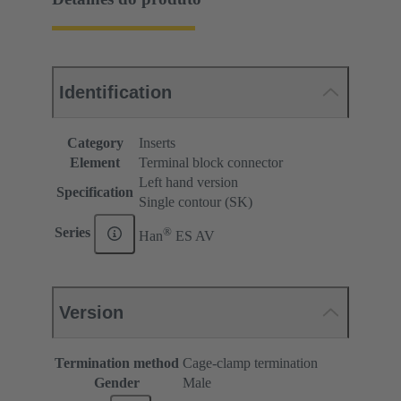
Identification
Category
Inserts
Element
Terminal block connector
Left hand version
Specification
Single contour (SK)
®
Series
Han
ES AV
Version
Termination method
Cage-clamp termination
Gender
Male