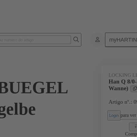
myHARTI
ectangular connectors
Produtos
Accessories
Locking systems
LOCKING L
0-BUEGEL
Han Q 8/0
Wanne)
Artigo nº.: 
gelbe
para ver 
Login
Comp