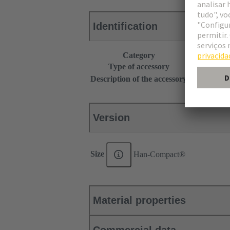
Identification
Category
Accessories
Type of accessory
Locking lev
®
Description of the accessory
Han
Q 8/0
Version
Size
Han-Compact®
Material properties