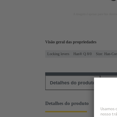
A imagem é apenas para fins ilustra
Visão geral das propriedades
Locking levers
Han® Q 8/0
Size: Han-Co
Detalhes do produto
Down
Detalhes do produto