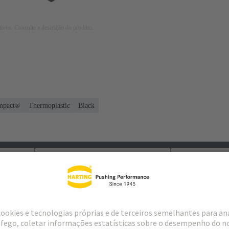
tivos. Consulte a descrição do produto.
mpact®
Thermoplastic
Black
loads
Produtos correspondentes
Distribuido