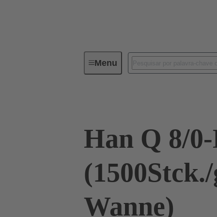
Menu
Industrial connectors / Han®
R
Han Q 8/
(1500Stck./
Wanne)