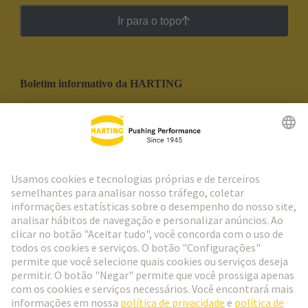
Ir para o topo
Boletim informativo da HARTING
Ir para o registro
Social Media