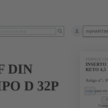
myHARTI
ctors
Board to board connectors
Produtos
Motherboard to dau
FEMALE C
F DIN
INSERTO 
RETO 4,5
Artigo nº.: 
PO D 32P
para ver 
Login
Comp