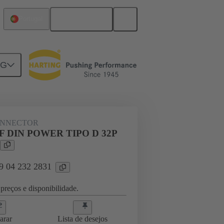
Português
Portugal
NG
ghtercard connection
09 04 232 2831
ONNECTOR
F DIN POWER TIPO D 32P
09 04 232 2831
preços e disponibilidade.
arar
Lista de desejos