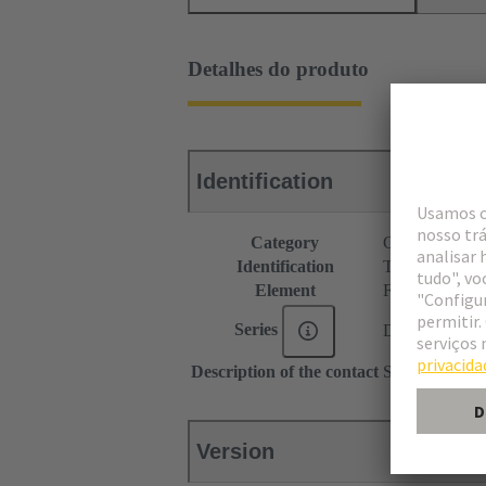
Detalhes do produto
Identification
Category
Connectors
Identification
Type D
Element
Female connec
Series
DIN 41612
Description of the contact
Straight
Version