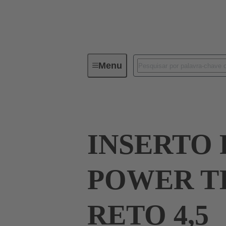
Menu
Device connectivity
PCB conne
INSERTO 
POWER TI
RETO 4,5