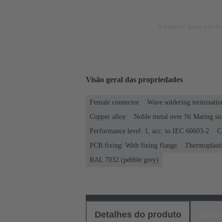
A imagem é apenas para fins
Visão geral das propriedades
Female connector
Wave soldering terminatio
Copper alloy
Noble metal over Ni Mating sid
Performance level: 1, acc. to IEC 60603-2
C
PCB fixing: With fixing flange
Thermoplastic
RAL 7032 (pebble grey)
Detalhes do produto
Down