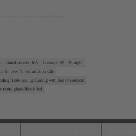
 ilustrativos. Consulte a descrição do produto.
n
Rated current: ‌6 A
Contacts: 32
Straight
e, Sn over Ni Termination side
oding: Hole coding, Coding with loss of contacts
 resin, glass-fibre filled
loads
Produtos correspondentes
Distribuido