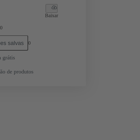
Baixar
0
es salvas
0
 grátis
ção de produtos