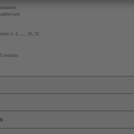
rmination
ughtercard
ions 2, 4, ... , 30, 32
f contacts
ls